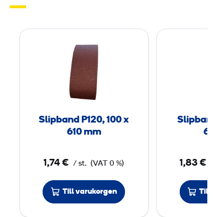
S
l
i
p
b
a
n
Slipband P120, 100 x
Slipband
d
610 mm
61
P
1
1,74 €
1,83 €
/ st.
(VAT 0 %)
/ 
2
0
,
Till varukorgen
Till
1