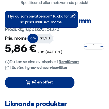
Specificerad eller motsvarande produkt
Hyr du som privatperson? Klicka för att
Slipband P36, 100 x 610 mm
se priser inklusive moms.
Produktgruppskod: 51372
Pris, moms
0 %
25,5 %
5,86 €
/ st.
(VAT 0 %)
Du kan se dina avtalspriser i
RamiSmart
Läs våra
hyres‑ och servicevillkor
Få en offert
Liknande produkter