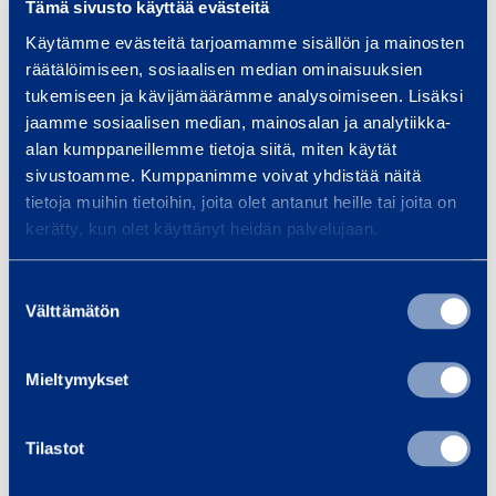
Tämä sivusto käyttää evästeitä
Käytämme evästeitä tarjoamamme sisällön ja mainosten
räätälöimiseen, sosiaalisen median ominaisuuksien
Träningar
tukemiseen ja kävijämäärämme analysoimiseen. Lisäksi
Se alla utbildningar
jaamme sosiaalisen median, mainosalan ja analytiikka-
alan kumppaneillemme tietoja siitä, miten käytät
sivustoamme. Kumppanimme voivat yhdistää näitä
tietoja muihin tietoihin, joita olet antanut heille tai joita on
F
kerätty, kun olet käyttänyt heidän palvelujaan.
ö
r
s
D
Suostumuksen
Välttämätön
t
a
valinta
a
m
h
m
Mieltymykset
j
b
ä
e
Tilastot
l
k
p
ä