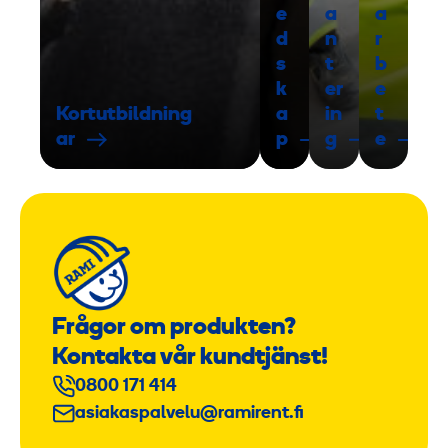
e
a
a
d
n
r
s
t
b
k
er
e
Kortutbildning
a
in
t
ar
p
g
e
Frågor om produkten?
Kontakta vår kundtjänst!
0800 171 414
asiakaspalvelu@ramirent.fi