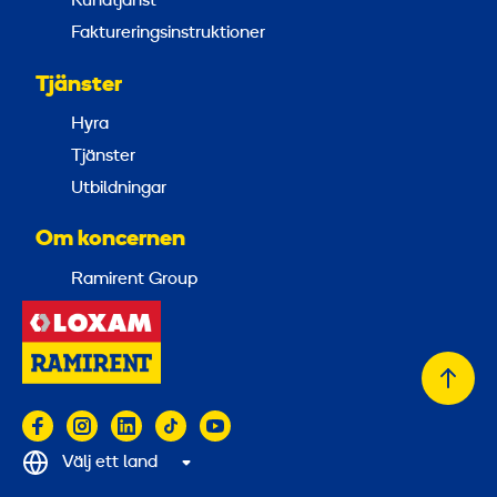
Kundtjänst
Faktureringsinstruktioner
Tjänster
Hyra
Tjänster
Utbildningar
Om koncernen
Ramirent Group
Tillb
till
topp
Välj ett land