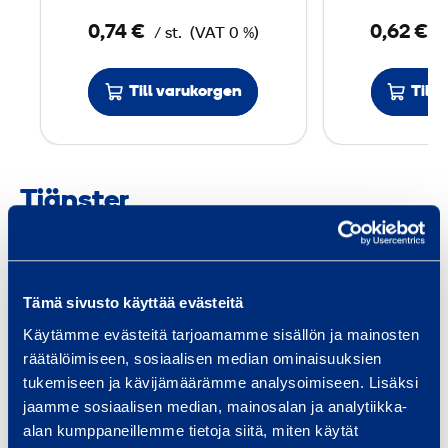
p
0,74 €
0,62 €
/ st.
(VAT 0 %)
/
i
k
Till varukorgen
Till
X
-
U
5
Tjänster
7
M
X
Tämä sivusto käyttää evästeitä
Trafiksäkerhet och
Fas
Käytämme evästeitä tarjoamamme sisällön ja mainosten
infrastruktur
räätälöimiseen, sosiaalisen median ominaisuuksien
Utru
tukemiseen ja kävijämäärämme analysoimiseen. Lisäksi
spec
Vi tillhandahåller utrustning och
jaamme sosiaalisen median, mainosalan ja analytiikka-
och 
tjänster för
alan kumppaneillemme tietoja siitä, miten käytät
Smid
infrastrukturbyggande, oavsett