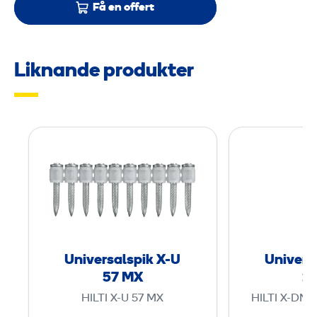
Få en offert
Liknande produkter
U
n
i
v
e
r
s
Universalspik X-U
Univers
a
57 MX
2
l
HILTI X-U 57 MX
HILTI X-DNI
s