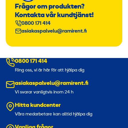
Frågor om produkten?
Kontakta vår kundtjänst!
0800 171 414
asiakaspalvelu@ramirent.fi
0800 171 414
Ring oss, vi är här för att hjälpa dig
asiakaspalvelu@ramirent.fi
Vi svarar vanligtvis inom 24 h
Hitta kundcenter
Våra medarbetare kan alltid hjälpa dig
Vanliga frågor