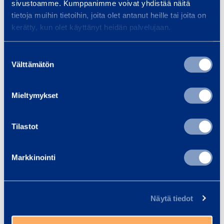
sivustoamme. Kumppanimme voivat yhdistää näitä
om ditt projekt är en bro, tunnel,
tietoja muihin tietoihin, joita olet antanut heille tai joita on
…
kerätty, kun olet käyttänyt heidän palvelujaan.
Suostumuksen
Läs mer
Läs 
Välttämätön
valinta
Mieltymykset
Träningar
Se alla utbildningar
Tilastot
Markkinointi
F
ö
r
Näytä tiedot
s
D
t
a