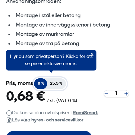
Användningsområden:
Montage i stål eller betong
Montage av innerväggsskenor i betong
Montage av murkramlor
Montage av trä på betong
Montage av formsättning och
Hyr du som privatperson? Klicka för att
säkerhetsavspärrningar
se priser inklusive moms.
Pris, moms
0 %
25,5 %
0,68 €
/ st.
(VAT 0 %)
Du kan se dina avtalspriser i
RamiSmart
Läs våra
hyres‑ och servicevillkor