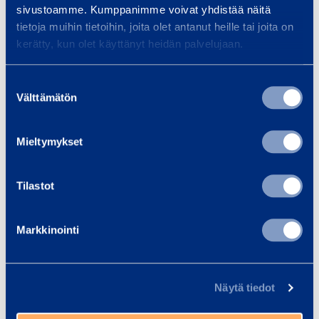
sivustoamme. Kumppanimme voivat yhdistää näitä
Traffic safety and
Bui
tietoja muihin tietoihin, joita olet antanut heille tai joita on
infrastructure
Equi
kerätty, kun olet käyttänyt heidän palvelujaan.
spec
We provide infrastructure
and 
construction equipment and
Suostumuksen
Välttämätön
Smoo
valinta
services, whether your project is
a bridge, tunnel, railway…
Mieltymykset
Read more
Read
Tilastot
Markkinointi
Trainings
View all trainings
Näytä tiedot