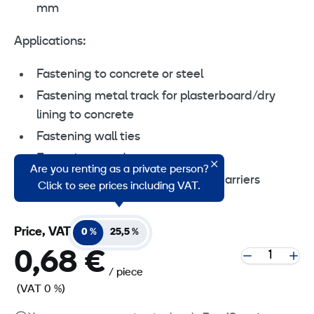
mm
Applications:
Fastening to concrete or steel
Fastening metal track for plasterboard/dry
lining to concrete
Fastening wall ties
Fastening wood to concrete
Are you renting as a private person?
Setting up formwork and safety barriers
Click to see prices including VAT.
Price, VAT
0 %
25,5 %
0,68 €
/ piece
(VAT 0 %)