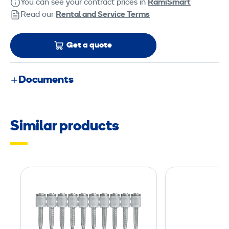
You can see your contract prices in
RamiSmart
Read our
Rental and Service Terms
Get a quote
Documents
Similar products
U
n
i
v
e