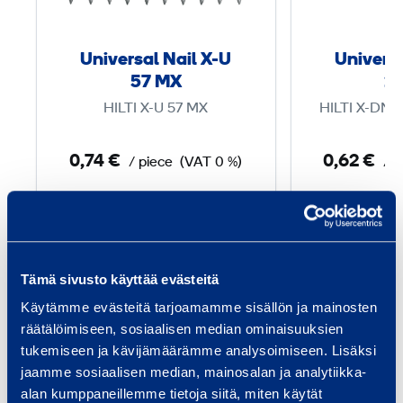
r
s
Universal Nail X-U
Universa
a
57 MX
2
l
HILTI X-U 57 MX
HILTI X-DNI
N
a
0,74 €
0,62 €
/ piece
(VAT 0 %)
/ p
i
l
Add to cart
Ad
X
-
U
Tämä sivusto käyttää evästeitä
5
Käytämme evästeitä tarjoamamme sisällön ja mainosten
Services
7
räätälöimiseen, sosiaalisen median ominaisuuksien
tukemiseen ja kävijämäärämme analysoimiseen. Lisäksi
M
jaamme sosiaalisen median, mainosalan ja analytiikka-
X
alan kumppaneillemme tietoja siitä, miten käytät