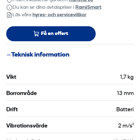
Du kan se dina avtalspriser i
RamiSmart
Läs våra
hyres‑ och servicevillkor
Få en offert
Teknisk information
Vikt
1,7 kg
Borrområde
13 mm
Drift
Batteri
Vibrationsvärde
2 m/s²