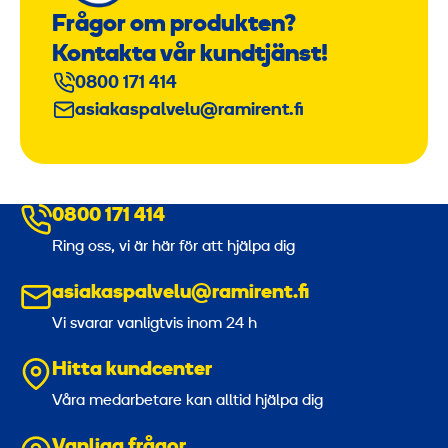
Frågor om produkten?
Kontakta vår kundtjänst!
0800 171 414
asiakaspalvelu@ramirent.fi
0800 171 414
Ring oss, vi är här för att hjälpa dig
asiakaspalvelu@ramirent.fi
Vi svarar vanligtvis inom 24 h
Hitta kundcenter
Våra medarbetare kan alltid hjälpa dig
Vanliga frågor