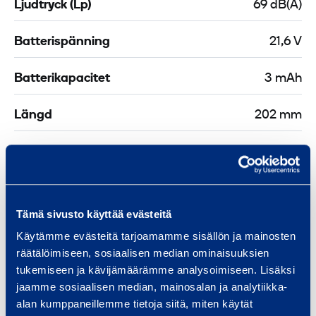
Ljudtryck (Lp)
69 dB(A)
Batterispänning
21,6 V
Batterikapacitet
3 mAh
Längd
202 mm
Bredd
92 mm
Höjd
234 mm
Tämä sivusto käyttää evästeitä
Käytämme evästeitä tarjoamamme sisällön ja mainosten
räätälöimiseen, sosiaalisen median ominaisuuksien
Säkerhet
tukemiseen ja kävijämäärämme analysoimiseen. Lisäksi
jaamme sosiaalisen median, mainosalan ja analytiikka-
alan kumppaneillemme tietoja siitä, miten käytät