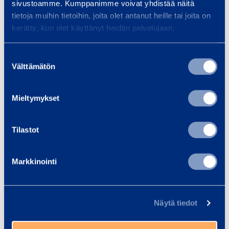
Liknande produkter
sivustoamme. Kumppanimme voivat yhdistää näitä
tietoja muihin tietoihin, joita olet antanut heille tai joita on
kerätty, kun olet käyttänyt heidän palvelujaan.
S
Suostumuksen
k
Välttämätön
valinta
r
u
Mieltymykset
v
d
Tilastot
r
Skruvdragare,
Gipsskr
a
batteridriven
batte
g
Markkinointi
MAKITA DTW251RMJV
HILTI SD50
a
r
13,63 €
11,97 €
/ dag
(VAT 0 %)
/ 
e
Näytä tiedot
,
Till varukorgen
Till