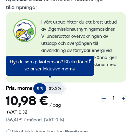
tillämpningar
I vårt utbud hittar du ett brett utbud
av lågemissionsuthyrningsmaskiner.
Vi underlättar övervakningen av
utsläpp och övergången till
användning av förnybar energi vid
maskinuthyrning. Du kan känna igen
Hyr du som privatperson? Klicka för att
alla våra lågemissionsmaskiner med
se priser inklusive moms.
RamiGreen-märket
.
Pris, moms
0 %
25,5 %
10,98 €
/ dag
(VAT 0 %)
166,41 €
/ månad
(VAT 0 %)
Priset inkluderar tjänsten
Ramiturva