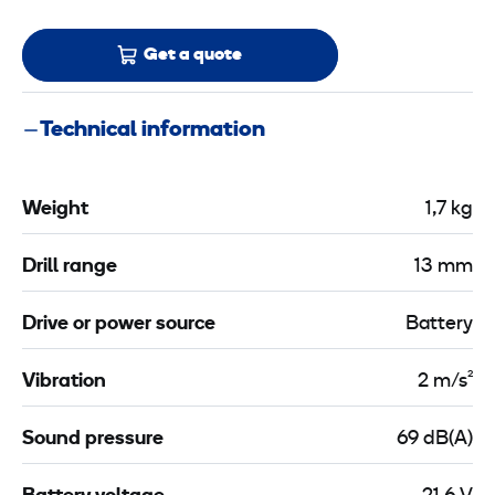
Get a quote
Technical information
Weight
1,7 kg
Drill range
13 mm
Drive or power source
Battery
Vibration
2 m/s²
Sound pressure
69 dB(A)