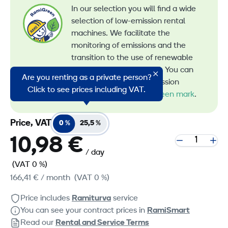
In our selection you will find a wide
selection of low-emission rental
machines. We facilitate the
monitoring of emissions and the
transition to the use of renewable
energy in machine rental. You can
Are you renting as a private person?
recognize all our low-emission
Click to see prices including VAT.
machines by the
RamiGreen mark
.
Price, VAT
0 %
25,5 %
10,98 €
/ day
(VAT 0 %)
166,41 €
/ month
(VAT 0 %)
Price includes
Ramiturva
service
You can see your contract prices in
RamiSmart
Read our
Rental and Service Terms