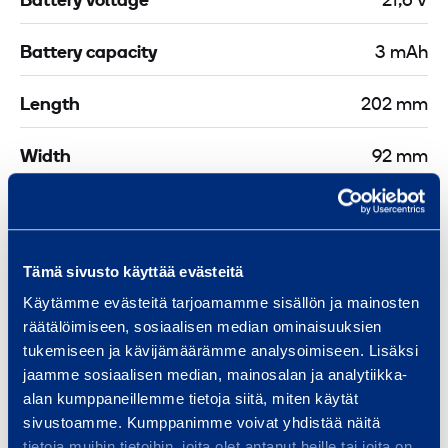
Battery voltage
21,6 V
Battery capacity
3 mAh
Length
202 mm
Width
92 mm
Height
234 mm
Tämä sivusto käyttää evästeitä
Käytämme evästeitä tarjoamamme sisällön ja mainosten
Safety
räätälöimiseen, sosiaalisen median ominaisuuksien
tukemiseen ja kävijämäärämme analysoimiseen. Lisäksi
jaamme sosiaalisen median, mainosalan ja analytiikka-
Similar products
alan kumppaneillemme tietoja siitä, miten käytät
sivustoamme. Kumppanimme voivat yhdistää näitä
tietoja muihin tietoihin, joita olet antanut heille tai joita on