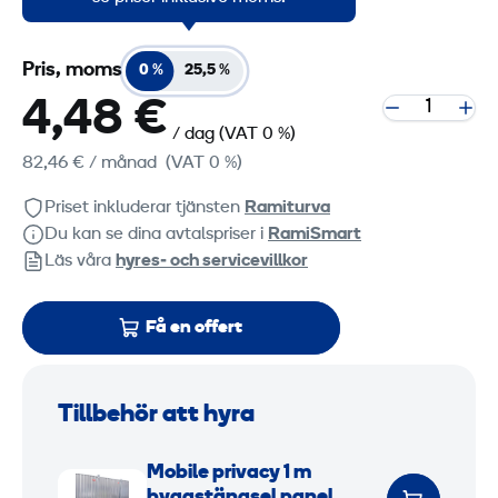
Pris, moms
0 %
25,5 %
4,48 €
/ dag
(VAT 0 %)
82,46 €
/ månad
(VAT 0 %)
Priset inkluderar tjänsten
Ramiturva
Du kan se dina avtalspriser i
RamiSmart
Läs våra
hyres‑ och servicevillkor
Få en offert
Tillbehör att hyra
M
Mobile privacy 1 m
o
byggstängsel panel