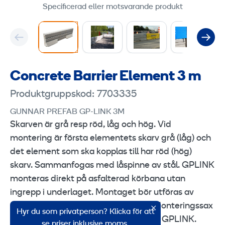
Specificerad eller motsvarande produkt
Concrete Barrier Element 3 m
Produktgruppskod: 7703335
GUNNAR PREFAB GP-LINK 3M
Skarven är grå resp röd, låg och hög. Vid
montering är första elementets skarv grå (låg) och
det element som ska kopplas till har röd (hög)
skarv. Sammanfogas med låspinne av stål. GPLINK
monteras direkt på asfalterad körbana utan
ingrepp i underlaget. Montaget bör utföras av
utbildade montörer och kranförare. Monteringssax
Hyr du som privatperson? Klicka för att
fabrikat Rehnman används vid lyft av GPLINK.
se priser inklusive moms.