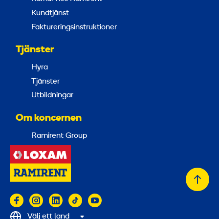
Kundtjänst
Faktureringsinstruktioner
Tjänster
Hyra
Tjänster
Utbildningar
Om koncernen
Ramirent Group
Tillb
till
topp
Välj ett land