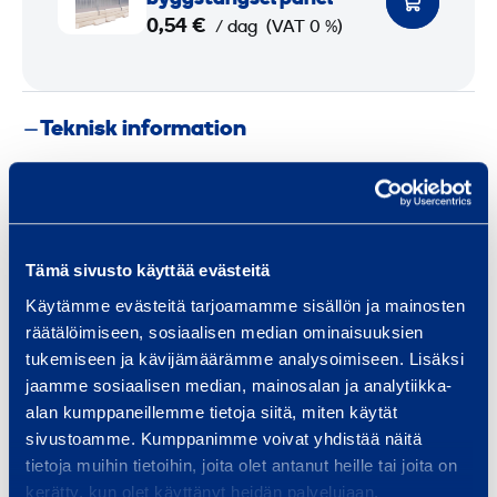
b
0,54 €
/ dag
(VAT 0 %)
i
l
e
Teknisk information
p
r
i
Vikt
1500 kg
v
a
Längd
3 m
Tämä sivusto käyttää evästeitä
c
Käytämme evästeitä tarjoamamme sisällön ja mainosten
y
Bredd
0,45 m
räätälöimiseen, sosiaalisen median ominaisuuksien
1
tukemiseen ja kävijämäärämme analysoimiseen. Lisäksi
Höjd
0,87 m
jaamme sosiaalisen median, mainosalan ja analytiikka-
alan kumppaneillemme tietoja siitä, miten käytät
m
sivustoamme. Kumppanimme voivat yhdistää näitä
b
tietoja muihin tietoihin, joita olet antanut heille tai joita on
y
Säkerhet
kerätty, kun olet käyttänyt heidän palvelujaan.