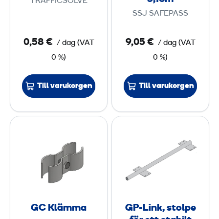
TRAFFICSOLVE
o
SSJ SAFEPASS
r
d
0,58 €
9,05 €
/ dag
(
VAT
/ dag
(
VAT
o
0 %)
0 %)
n
s
Till varukorgen
Till varukorgen
b
a
r
G
G
r
C
P
i
K
-
ä
l
L
r
ä
i
5
m
n
,
m
k
1
GC Klämma
GP-Link, stolpe
a
,