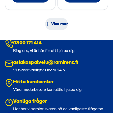
s
i
s
n
t
g
ä
s
Visa mer
l
s
l
p
0800 171 414
i
k
Ring oss, vi är här för att hjälpa dig
asiakaspalvelu@ramirent.fi
Vi svarar vanligtvis inom 24 h
Hitta kundcenter
Våra medarbetare kan alltid hjälpa dig
Vanliga frågor
Här har vi samlat svaren på de vanligaste frågorna