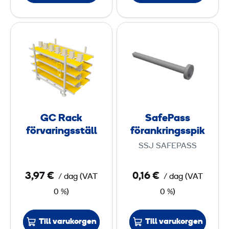
a
t
l
G
S
k
C
a
R
f
a
e
c
P
k
a
f
s
GC Rack
SafePass
ö
s
förvaringsställ
förankringsspik
r
f
SSJ SAFEPASS
v
ö
a
r
3,97 €
0,16 €
/ dag
(
VAT
/ dag
(
VAT
r
a
0 %)
0 %)
i
n
n
k
g
r
Till varukorgen
Till varukorgen