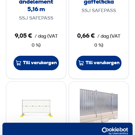
ändelement
gaffelficka
o
o
5,16 m
SSJ SAFEPASS
r
n
SSJ SAFEPASS
d
e
o
t
9,05 €
0,66 €
/ dag
(
VAT
/ dag
(
VAT
n
ä
0 %)
0 %)
s
c
b
k
Till varukorgen
Till varukorgen
a
l
r
o
r
c
G
M
i
k
C
o
ä
f
r
b
r
ö
ä
i
ä
r
c
l
n
g
k
e
d
a
e
p