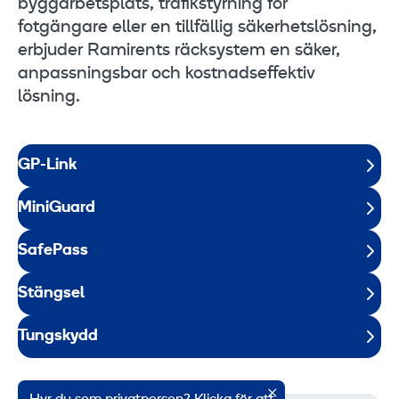
byggarbetsplats, trafikstyrning för
fotgängare eller en tillfällig säkerhetslösning,
erbjuder Ramirents räcksystem en säker,
anpassningsbar och kostnadseffektiv
lösning.
GP-Link
MiniGuard
SafePass
Stängsel
Tungskydd