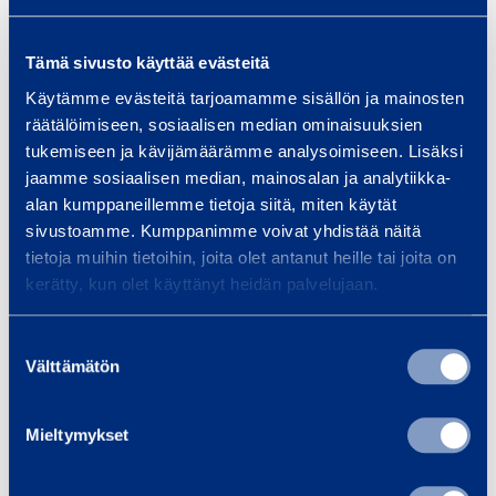
e
f
GC räcke
Mobile privacy
2
r
2,5x1,4 m
l
1 m
f
,
i
Tämä sivusto käyttää evästeitä
byggstängsel
e
e
SSJ
5
v
panel
Käytämme evästeitä tarjoamamme sisällön ja mainosten
m
l
TRAFFICSOLVE
x
a
räätälöimiseen, sosiaalisen median ominaisuuksien
e
f
1
c
tukemiseen ja kävijämäärämme analysoimiseen. Lisäksi
n
i
0,78 €
0,54 €
/ dag
(
VAT
/ dag
(
VAT
,
y
jaamme sosiaalisen median, mainosalan ja analytiikka-
t
c
0 %)
0 %)
alan kumppaneillemme tietoja siitä, miten käytät
4
1
5
k
sivustoamme. Kumppanimme voivat yhdistää näitä
,
a
tietoja muihin tietoihin, joita olet antanut heille tai joita on
Till varukorgen
Till varukorgen
m
m
1
kerätty, kun olet käyttänyt heidän palvelujaan.
b
6
y
S
G
Suostumuksen
g
Välttämätön
m
valinta
a
C
g
f
n
s
e
ä
Mieltymykset
t
P
t
ä
a
a