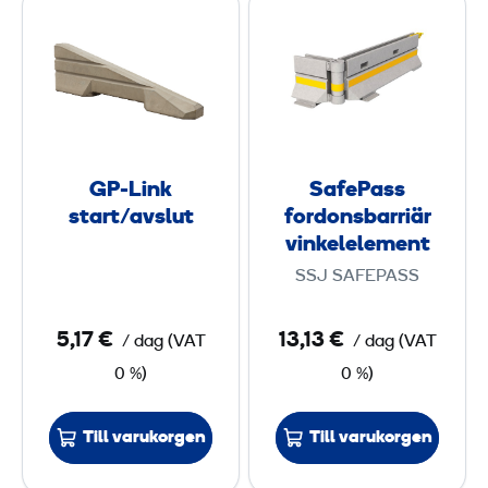
i
o
P
a
ä
p
-
f
r
-
L
e
ä
u
i
P
n
p
n
a
d
k
s
e
GP-Link
SafePass
s
s
start/avslut
l
fordonsbarriär
t
f
vinkelelement
e
a
o
m
SSJ SAFEPASS
r
r
e
t
d
n
5,17 €
13,13 €
/ dag
(
VAT
/ dag
(
VAT
/
o
t
0 %)
0 %)
a
n
2
v
s
,
Till varukorgen
Till varukorgen
s
b
6
l
a
5