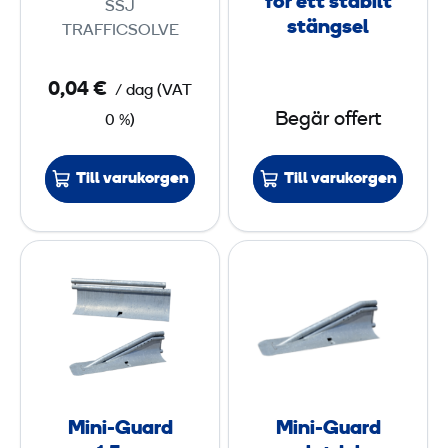
6
för ett stabilt
SSJ
s
stängsel
m
TRAFFICSOLVE
t
o
0,04 €
/ dag
(
VAT
l
Begär offert
0 %)
p
e
Till varukorgen
Till varukorgen
f
ö
r
M
M
e
i
i
t
n
n
t
i
i
s
-
-
t
G
G
a
u
u
b
Mini-Guard
Mini-Guard
a
a