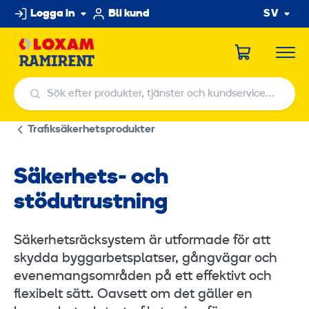
Hoppa
Logga in
Bli kund
SV
till
innehållet
Sök efter produkter, tjänster och kundservicecenter
Sök efter produkter, tjänster och kundservicecenter
Trafiksäkerhetsprodukter
Säkerhets- och
stödutrustning
Säkerhetsräcksystem är utformade för att
skydda byggarbetsplatser, gångvägar och
evenemangsområden på ett effektivt och
flexibelt sätt. Oavsett om det gäller en