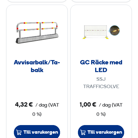
u
r
A
G
t
r
m
v
C
i
v
R
ä
i
ä
r
s
c
v
a
k
i
r
e
n
Avvisarbalk/Ta-
GC Räcke med
b
m
k
balk
LED
a
e
e
SSJ
l
d
l
TRAFFICSOLVE
k
L
e
/
E
l
4,32 €
1,00 €
/ dag
(
VAT
/ dag
(
VAT
T
D
e
0 %)
0 %)
a
m
-
e
Till varukorgen
Till varukorgen
b
n