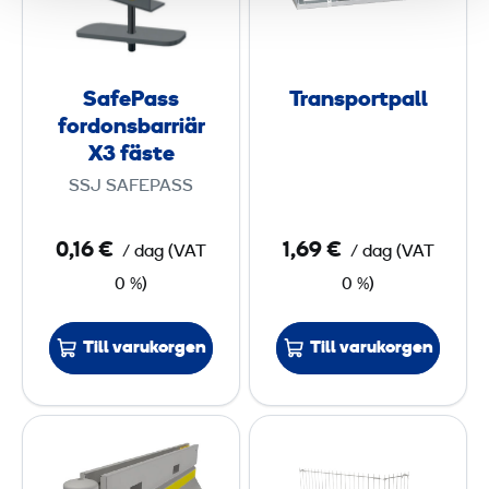
P
s
a
p
s
o
SafePass
Transportpall
s
r
fordonsbarriär
f
t
X3 fäste
o
p
SSJ SAFEPASS
r
a
d
l
0,16 €
1,69 €
/ dag
(
VAT
/ dag
(
VAT
o
l
0 %)
0 %)
n
s
Till varukorgen
Till varukorgen
b
a
r
S
S
r
a
a
i
f
f