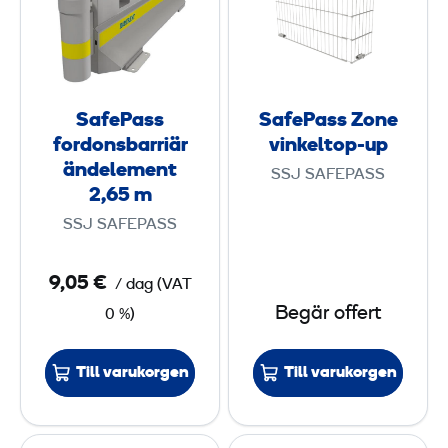
ä
e
e
r
P
P
X
a
a
3
s
s
SafePass
SafePass Zone
s
s
f
fordonsbarriär
vinkeltop-up
f
Z
ändelement
ä
SSJ SAFEPASS
o
o
2,65 m
s
r
n
t
SSJ SAFEPASS
d
e
e
o
v
9,05 €
/ dag
(
VAT
n
i
Begär offert
0 %)
s
n
b
k
Till varukorgen
Till varukorgen
a
e
r
l
r
t
G
S