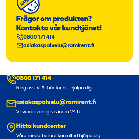
Frågor om produkten?
Kontakta vår kundtjänst!
0800 171 414
asiakaspalvelu@ramirent.fi
0800 171 414
Ring oss, vi är här för att hjälpa dig
asiakaspalvelu@ramirent.fi
Vi svarar vanligtvis inom 24 h
Hitta kundcenter
Våra medarbetare kan alltid hjälpa dig