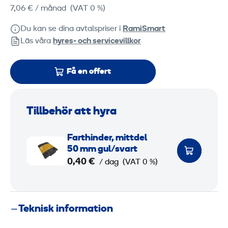
7,06 €
/ månad
(VAT 0 %)
Du kan se dina avtalspriser i
RamiSmart
Läs våra
hyres‑ och servicevillkor
Få en offert
Tillbehör att hyra
F
Farthinder, mittdel
a
50 mm gul/svart
r
0,40 €
/ dag
(VAT 0 %)
t
h
i
Teknisk information
n