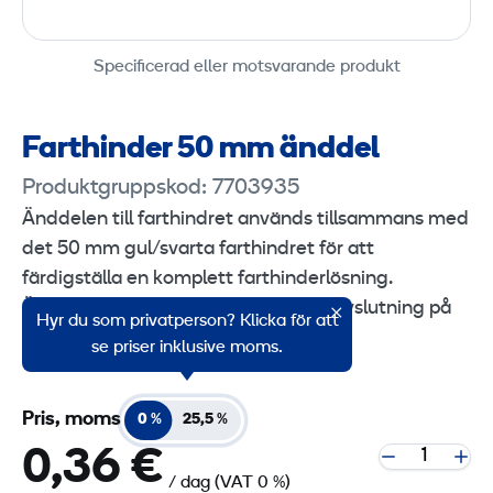
Specificerad eller motsvarande produkt
Farthinder 50 mm änddel
Produktgruppskod: 7703935
Änddelen till farthindret används tillsammans med
det 50 mm gul/svarta farthindret för att
färdigställa en komplett farthinderlösning.
Änddelarna ger en tydlig och säker avslutning på
Hyr du som privatperson? Klicka för att
farthinderinstallationen.
se priser inklusive moms.
Pris, moms
0 %
25,5 %
0,36 €
/ dag
(VAT 0 %)