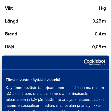
d
e
Vikt
1 kg
r
,
Längd
0,25 m
m
i
Bredd
0,4 m
t
Höjd
0,05 m
t
d
e
l
5
Liknande produkter
Tämä sivusto käyttää evästeitä
0
Käytämme evästeitä tarjoamamme sisällön ja mainosten
räätälöimiseen, sosiaalisen median ominaisuuksien
m
F
tukemiseen ja kävijämäärämme analysoimiseen. Lisäksi
m
jaamme sosiaalisen median, mainosalan ja analytiikka-
a
g