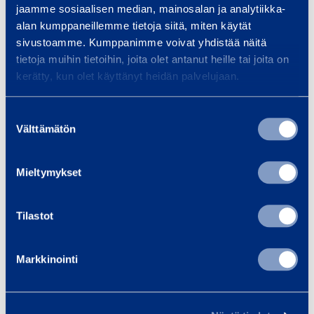
S
jaamme sosiaalisen median, mainosalan ja analytiikka-
5
p
alan kumppaneillemme tietoja siitä, miten käytät
0
e
sivustoamme. Kumppanimme voivat yhdistää näitä
tietoja muihin tietoihin, joita olet antanut heille tai joita on
e
m
kerätty, kun olet käyttänyt heidän palvelujaan.
d
m
b
y
Suostumuksen
u
e
Speed bump, centre
Cable 
Välttämätön
valinta
m
section 50 mm
road/
l
p
yellow/black
l
Mieltymykset
,
o
c
w
0,40 €
1,88 €
/ day
(VAT 0 %)
/ 
e
Tilastot
/
n
b
Add to cart
Ad
t
l
Markkinointi
r
a
e
c
s