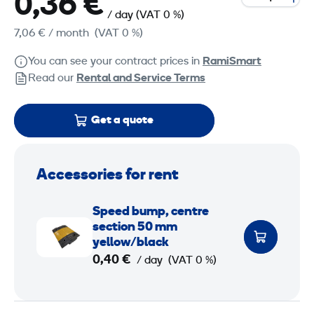
0,36 €
/ day
(VAT 0 %)
7,06 €
/ month
(VAT 0 %)
You can see your contract prices in
RamiSmart
Read our
Rental and Service Terms
Get a quote
Accessories for rent
S
Speed bump, centre
p
section 50 mm
e
yellow/black
0,40 €
e
/ day
(VAT 0 %)
d
b