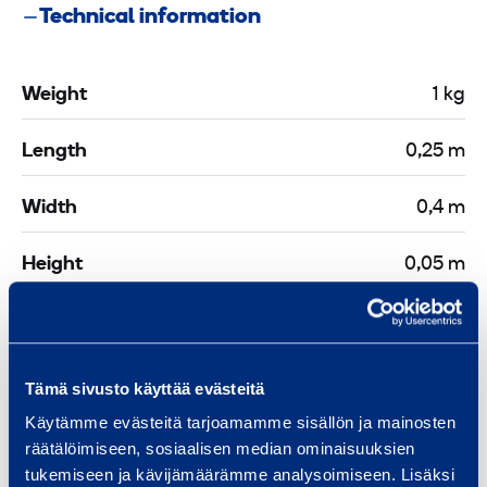
u
Technical information
m
p
Weight
,
1 kg
c
Length
0,25 m
e
n
Width
0,4 m
t
r
Height
0,05 m
e
s
e
c
Similar products
t
Tämä sivusto käyttää evästeitä
i
Käytämme evästeitä tarjoamamme sisällön ja mainosten
o
räätälöimiseen, sosiaalisen median ominaisuuksien
tukemiseen ja kävijämäärämme analysoimiseen. Lisäksi
n