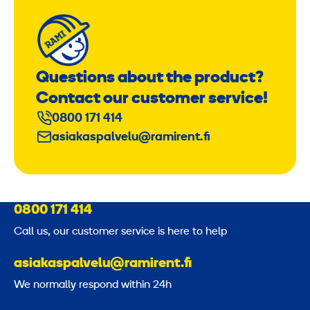
w
/
b
l
a
Questions about the product?
c
Contact our customer service!
k
0800 171 414
asiakaspalvelu@ramirent.fi
0800 171 414
Call us, our customer service is here to help
asiakaspalvelu@ramirent.fi
We normally respond within 24h