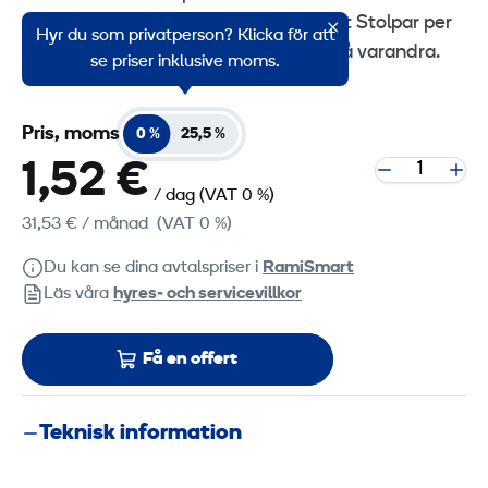
sidled av de fyra stödrören. Max 100st Stolpar per
Hyr du som privatperson? Klicka för att
box. Boxen är stapelbar upp till 3 st på varandra.
se priser inklusive moms.
Pris, moms
0 %
25,5 %
1,52 €
/ dag
(VAT 0 %)
31,53 €
/ månad
(VAT 0 %)
Du kan se dina avtalspriser i
RamiSmart
Läs våra
hyres‑ och servicevillkor
Få en offert
Teknisk information