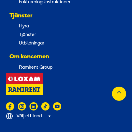
Faktureringsinstruktioner
Tjänster
Hyra
Tjänster
Utbildningar
Om koncernen
Ramirent Group
Tillb
till
topp
Välj ett land