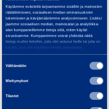
G
Käytämme evästeitä tarjoamamme sisällön ja mainosten
u
räätälöimiseen, sosiaalisen median ominaisuuksien
a
tukemiseen ja kävijämäärämme analysoimiseen. Lisäksi
r
jaamme sosiaalisen median, mainosalan ja analytiikka-
d
alan kumppaneillemme tietoja siitä, miten käytät
L
sivustoamme. Kumppanimme voivat yhdistää näitä
i
tietoja muihin tietoihin, joita olet antanut heille tai joita on
GuardLite Box för
GuardLite
kerätty, kun olet käyttänyt heidän palvelujaan.
t
skyddsräckespaneler
e
Suostumuksen
B
Välttämätön
2,21 €
1,67 €
valinta
/ dag
(VAT 0 %)
/ 
o
x
Mieltymykset
f
Till varukorgen
Till
ö
r
Tilastot
s
Tjänster
k