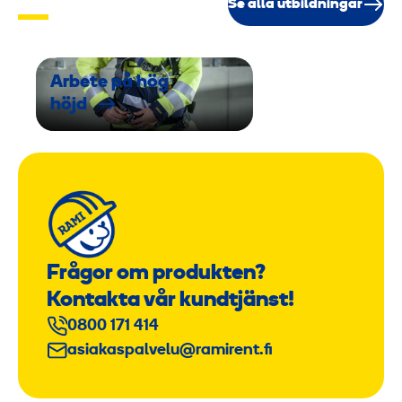
r
Se alla utbildningar
Arbete på hög
höjd
Frågor om produkten?
Kontakta vår kundtjänst!
0800 171 414
asiakaspalvelu@ramirent.fi