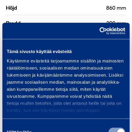
e
Höjd
S
860 mm
k
Bredd
290 mm
y
d
Vikt
6,9 kg
d
s
Tämä sivusto käyttää evästeitä
r
Käytämme evästeitä tarjoamamme sisällön ja mainosten
ä
räätälöimiseen, sosiaalisen median ominaisuuksien
c
Liknande produkter
tukemiseen ja kävijämäärämme analysoimiseen. Lisäksi
k
jaamme sosiaalisen median, mainosalan ja analytiikka-
e
alan kumppaneillemme tietoja siitä, miten käytät
s
sivustoamme. Kumppanimme voivat yhdistää näitä
J
tietoja muihin tietoihin, joita olet antanut heille tai joita on
p
u
kerätty, kun olet käyttänyt heidän palvelujaan.
a
s
n
t
Suostumuksen
e