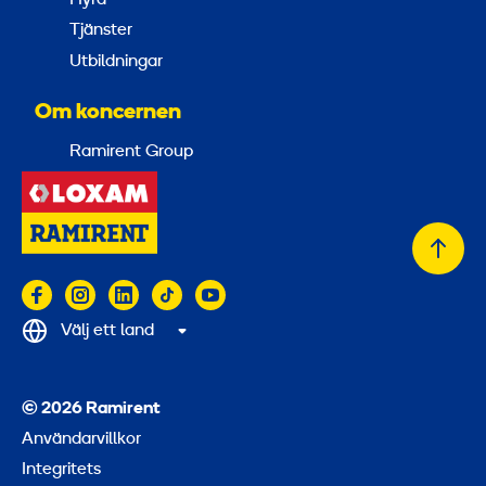
Tjänster
Utbildningar
Om koncernen
Ramirent Group
Tillb
till
topp
Välj ett land
© 2026 Ramirent
Användarvillkor
Integritets