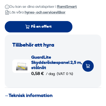
Du kan se dina avtalspriser i
RamiSmart
Läs våra
hyres‑ och servicevillkor
Få en offert
Tillbehör att hyra
G
GuardLite
u
Skyddsräckespanel 2,5 m,
a
stålnät
0,58 €
r
/ dag
(VAT 0 %)
d
L
i
Teknisk information
t