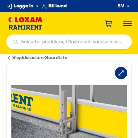
Hoppa
Logga in
Bli kund
SV
till
innehållet
Sök efter produkter, tjänster och kundservicecenter
Sök efter produkter, tjänster och kundservicecenter
Skyddsräcken GuardLite