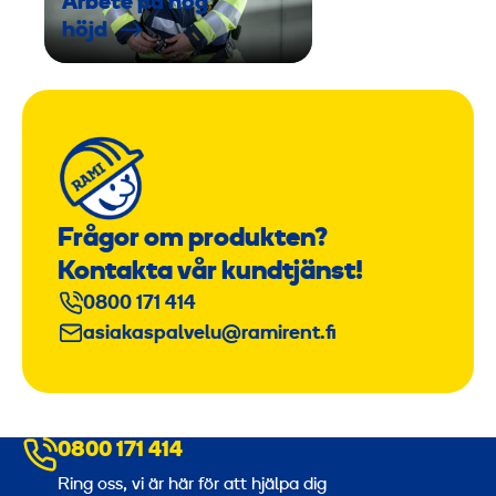
Arbete på hög
höjd
Frågor om produkten?
Kontakta vår kundtjänst!
0800 171 414
asiakaspalvelu@ramirent.fi
0800 171 414
Ring oss, vi är här för att hjälpa dig