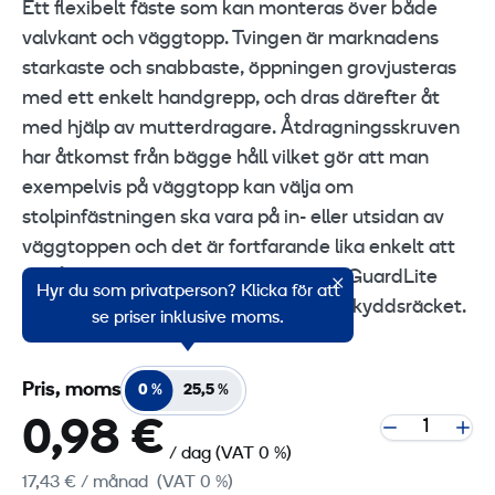
Ett flexibelt fäste som kan monteras över både
valvkant och väggtopp. Tvingen är marknadens
starkaste och snabbaste, öppningen grovjusteras
med ett enkelt handgrepp, och dras därefter åt
med hjälp av mutterdragare. Åtdragningsskruven
har åtkomst från bägge håll vilket gör att man
exempelvis på väggtopp kan välja om
stolpinfästningen ska vara på in- eller utsidan av
väggtoppen och det är fortfarande lika enkelt att
dra åt tvingen. Fästet levereras med GuardLite
Hyr du som privatperson? Klicka för att
Aktiv Låsning för stumt montage av skyddsräcket.
se priser inklusive moms.
Pris, moms
0 %
25,5 %
0,98 €
/ dag
(VAT 0 %)
17,43 €
/ månad
(VAT 0 %)