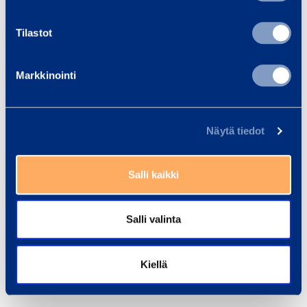
Transportlängd
1,37 m
Tilastot
Transportbredd
0,76 m
Markkinointi
Transporthöjd
1,67 m
Längd
1,37 m
Näytä tiedot
Bredd
0,76 m
Salli kaikki
Höjd
1,67 m
Salli valinta
Säkerhet
Kiellä