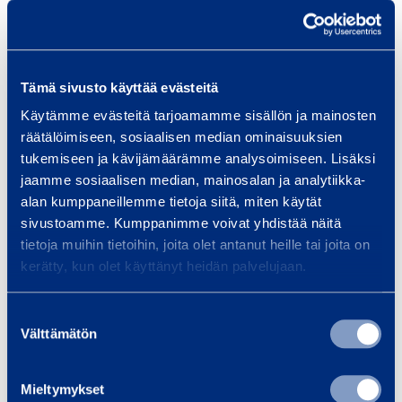
3
0
Arbetshöjd
5,65 m
m
X
Tämä sivusto käyttää evästeitä
Däck
Non-marking
Käytämme evästeitä tarjoamamme sisällön ja mainosten
Drift
Batteri
räätälöimiseen, sosiaalisen median ominaisuuksien
tukemiseen ja kävijämäärämme analysoimiseen. Lisäksi
jaamme sosiaalisen median, mainosalan ja analytiikka-
Max körhöjd
3,65 m
alan kumppaneillemme tietoja siitä, miten käytät
sivustoamme. Kumppanimme voivat yhdistää näitä
Plattform längd
0,96 m
tietoja muihin tietoihin, joita olet antanut heille tai joita on
kerätty, kun olet käyttänyt heidän palvelujaan.
Markfrigång
76 mm
Suostumuksen
Plattform längd, utfälld
1,41 m
Välttämätön
valinta
Plattform bredd
0,74 m
Mieltymykset