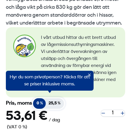
och låga vikt på cirka 830 kg gör den lätt att
manövrera genom standarddörrar och i hissar,
vilket underlättar arbete i begränsade utrymmen.
I vårt utbud hittar du ett brett utbud
av lågemissionsuthyrningsmaskiner.
Vi underlättar övervakningen av
utsläpp och övergången till
användning av förnybar energi vid
maskinuthyrning. Du kan känna igen
Hyr du som privatperson? Klicka för att
alla våra lågemissionsmaskiner med
se priser inklusive moms.
RamiGreen-märket
.
Pris, moms
0 %
25,5 %
53,61 €
/ dag
(VAT 0 %)