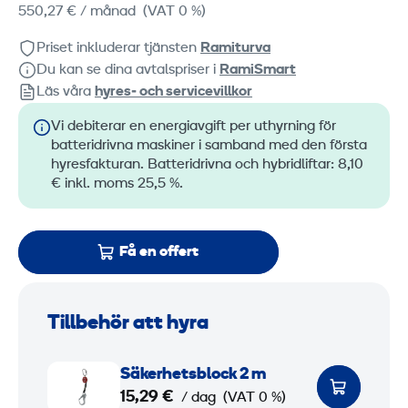
550,27 €
/ månad
(VAT 0 %)
Priset inkluderar tjänsten
Ramiturva
Du kan se dina avtalspriser i
RamiSmart
Läs våra
hyres‑ och servicevillkor
Vi debiterar en energiavgift per uthyrning för
batteridrivna maskiner i samband med den första
hyresfakturan. Batteridrivna och hybridliftar: 8,10
€ inkl. moms 25,5 %.
Få en offert
Tillbehör att hyra
S
Säkerhetsblock 2 m
ä
15,29 €
/ dag
(VAT 0 %)