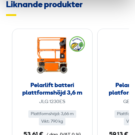
Liknande produkter
P
e
l
a
r
l
i
Pelarlift batteri
Pelarli
f
plattformshöjd 3,6 m
platform
t
JLG 1230ES
GENI
b
a
Plattformshöjd: 3,66 m
Plattform
Vikt: 790 kg
t
Vikt
t
53,61 €
59,13 €
/ dag
(VAT 0 %)
/