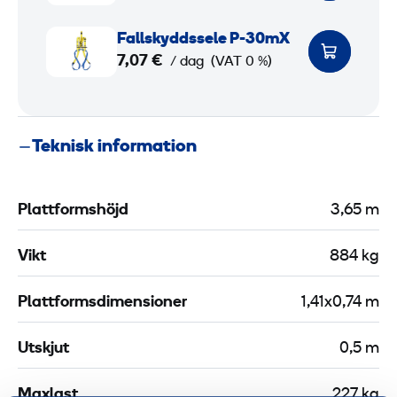
k
e
F
Fallskyddssele P-30mX
r
a
7,07 €
/ dag
(VAT 0 %)
h
l
e
l
t
s
Teknisk information
s
k
b
y
l
d
Plattformshöjd
3,65 m
o
d
c
s
Vikt
884 kg
k
s
2
e
Plattformsdimensioner
1,41x0,74 m
l
m
e
Utskjut
0,5 m
P
-
Maxlast
227 kg