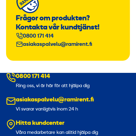
Frågor om produkten?
Kontakta vår kundtjänst!
0800 171 414
asiakaspalvelu@ramirent.fi
0800 171 414
Ring oss, vi är här för att hjälpa dig
asiakaspalvelu@ramirent.fi
Vi svarar vanligtvis inom 24 h
Hitta kundcenter
Våra medarbetare kan alltid hjälpa dig