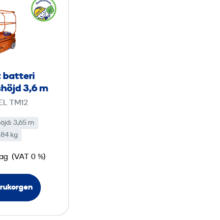
e
l
a
r
l
i
t batteri
f
höjd 3,6 m
t
L TM12
b
a
öjd: 3,65 m
884 kg
t
t
dag
(VAT 0 %)
e
r
arukorgen
i
p
l