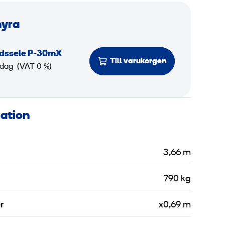
hyra
ddssele P-30mX
Till varukorgen
 dag
(VAT 0 %)
mation
3,66 m
790 kg
r
x0,69 m