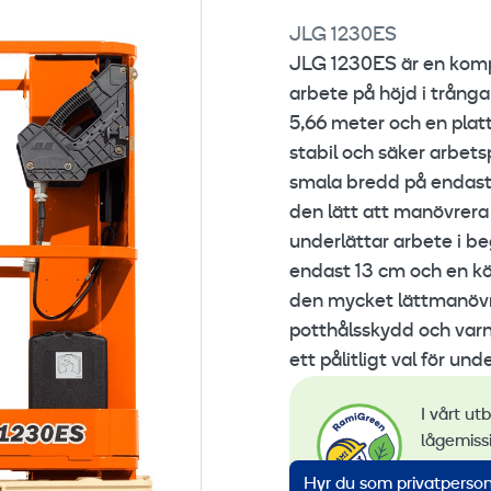
JLG 1230ES
JLG 1230ES är en kompak
arbete på höjd i trånga
5,66 meter och en plat
stabil och säker arbet
smala bredd på endast 
den lätt att manövrera 
underlättar arbete i 
endast 13 cm och en kör
den mycket lättmanövr
potthålsskydd och varni
ett pålitligt val för un
I vårt ut
lågemiss
övervakn
Hyr du som privatperson?