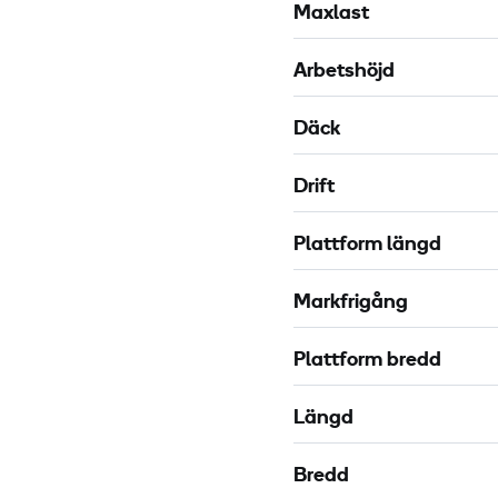
Maxlast
P
-
Arbetshöjd
3
0
Däck
m
X
Drift
Plattform längd
Markfrigång
Plattform bredd
Längd
Bredd