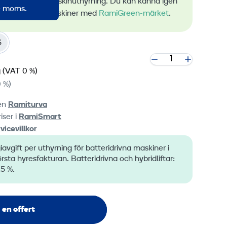
bar energi vid maskinuthyrning. Du kan känna igen
ve moms.
a lågemissionsmaskiner med
RamiGreen-märket
.
%
g
(VAT 0 %)
 %)
ten
Ramiturva
iser i
RamiSmart
vicevillkor
iavgift per uthyrning för batteridrivna maskiner i
ta hyresfakturan. Batteridrivna och hybridliftar:
,5 %.
 en offert