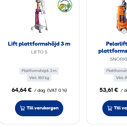
i
f
t
p
l
a
Lift plattformshöjd 3 m
Pelarlif
t
plattforms
LIFTO 5
t
SNORKE
f
o
Plattformshöjd: 3 m
Plattformsh
Vikt: 180 kg
r
Vikt: 
m
64,64 €
53,61 €
/ dag
(VAT 0 %)
/ 
s
h
Till varukorgen
Till v
ö
j
d