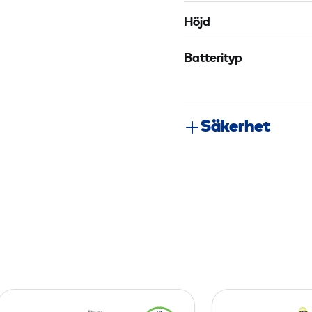
Höjd
Batterityp
Säkerhet
L