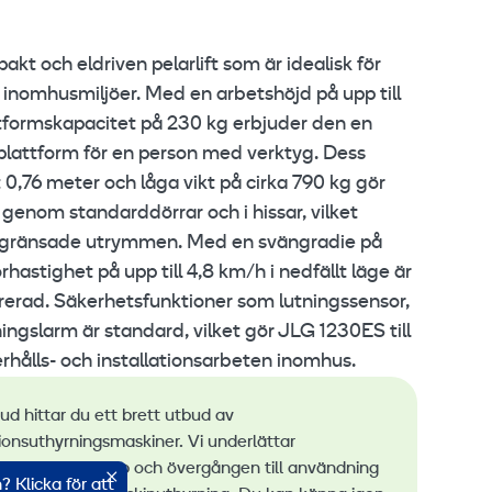
t och eldriven pelarlift som är idealisk för
 inomhusmiljöer. Med en arbetshöjd på upp till
tformskapacitet på 230 kg erbjuder den en
splattform för en person med verktyg. Dess
0,76 meter och låga vikt på cirka 790 kg gör
genom standarddörrar och i hissar, vilket
begränsade utrymmen. Med en svängradie på
hastighet på upp till 4,8 km/h i nedfällt läge är
erad. Säkerhetsfunktioner som lutningssensor,
ngslarm är standard, vilket gör JLG 1230ES till
derhålls- och installationsarbeten inomhus.
bud hittar du ett brett utbud av
ionsuthyrningsmaskiner. Vi underlättar
ingen av utsläpp och övergången till användning
 Klicka för att