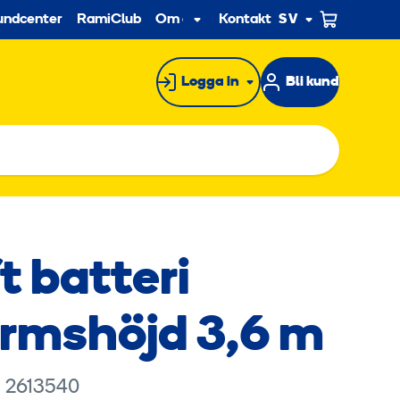
econdary
undcenter
RamiClub
Om oss
Kontakt
SV
Undermeny
Logga in
Bli kund
ft batteri
ormshöjd 3,6 m
: 2613540