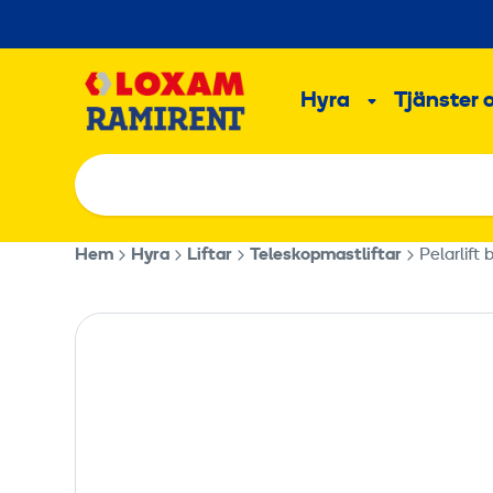
Hoppa
till
Main
innehållet
Hyra
Tjänster 
Undermeny
Hem
Hyra
Liftar
Teleskopmastliftar
Pelarlift