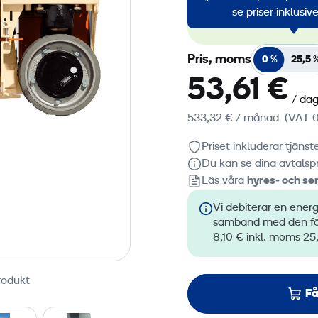
av förny
se priser inklusi
alla vår
Pris, moms
0 %
25,5 
53,61 €
/ da
533,32 €
/ månad
(VAT 0
Priset inkluderar tjäns
Du kan se dina avtalspr
Läs våra
hyres‑ och ser
Vi debiterar en energ
samband med den förs
8,10 € inkl. moms 25
rodukt
Få