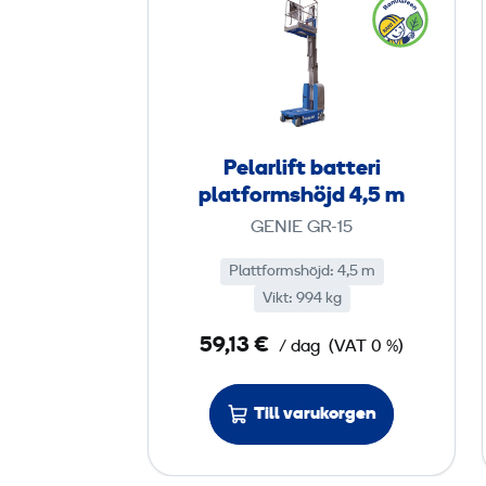
e
l
a
r
l
i
Pelarlift batteri
f
platformshöjd 4,5 m
t
GENIE GR-15
b
a
Plattformshöjd: 4,5 m
Vikt: 994 kg
t
t
59,13 €
/ dag
(VAT 0 %)
e
r
Till varukorgen
i
p
l