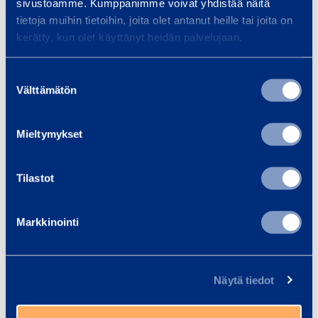
i
sivustoamme. Kumppanimme voivat yhdistää näitä
e
tietoja muihin tietoihin, joita olet antanut heille tai joita on
l
l
kerätty, kun olet käyttänyt heidän palvelujaan.
Säkerhet
p
a
Suostumuksen
n
Dokument
Välttämätön
valinta
e
l
Mieltymykset
Liknande produkter
Tilastot
G
Markkinointi
C
F
o
Näytä tiedot
t