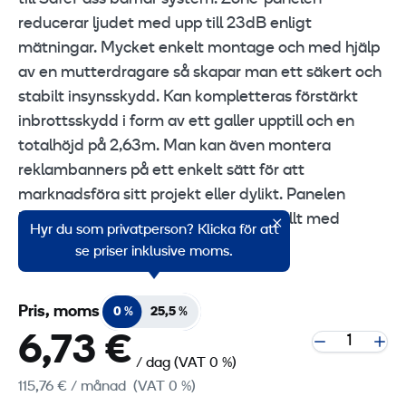
reducerar ljudet med upp till 23dB enligt
mätningar. Mycket enkelt montage och med hjälp
av en mutterdragare så skapar man ett säkert och
stabilt insynsskydd. Kan kompletteras förstärkt
inbrottsskydd i form av ett galler upptill och en
totalhöjd på 2,63m. Man kan även montera
reklambanners på ett enkelt sätt för att
marknadsföra sitt projekt eller dylikt. Panelen
består av ett ytterhölje i aluminium fyllt med
Hyr du som privatperson? Klicka för att
cellplast.
se priser inklusive moms.
Pris, moms
0 %
25,5 %
6,73 €
/ dag
(VAT 0 %)
115,76 €
/ månad
(VAT 0 %)