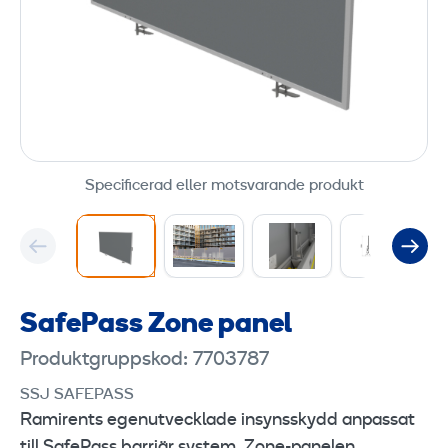
Specificerad eller motsvarande produkt
SafePass Zone panel
Produktgruppskod: 7703787
SSJ SAFEPASS
Ramirents egenutvecklade insynsskydd anpassat
till SafePass barriär system. Zone-panelen