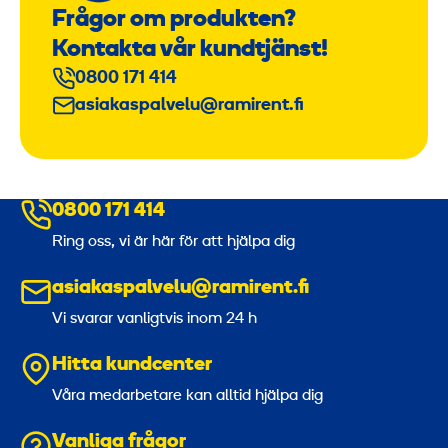
Frågor om produkten?
Kontakta vår kundtjänst!
0800 171 414
asiakaspalvelu@ramirent.fi
0800 171 414
Ring oss, vi är här för att hjälpa dig
asiakaspalvelu@ramirent.fi
Vi svarar vanligtvis inom 24 h
Hitta kundcenter
Våra medarbetare kan alltid hjälpa dig
Vanliga frågor