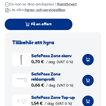
Du kan se dina avtalspriser i
RamiSmart
Läs våra
hyres‑ och servicevillkor
Få en offert
Tillbehör att hyra
S
SafePass Zone skarv
a
0,70 €
/ dag
(VAT 0 %)
f
e
S
SafePass Zone
P
a
reklamprofil
a
f
0,66 €
/ dag
(VAT 0 %)
s
e
S
s
P
SafePass Zone Top-up
a
1,54 €
Z
a
/ dag
(VAT 0 %)