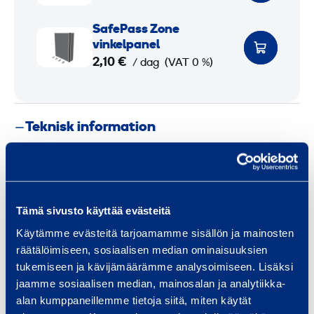
f
o
s
e
S
SafePass Zone
n
s
P
a
vinkelpanel
e
Z
a
f
2,10 €
/ dag
(VAT 0 %)
s
o
s
e
k
n
s
P
a
e
Z
a
r
r
Teknisk information
o
s
v
e
n
s
k
e
Z
Vikt
36 kg
l
T
o
a
Tämä sivusto käyttää evästeitä
o
n
Längd
2,55 m
m
p
e
Käytämme evästeitä tarjoamamme sisällön ja mainosten
p
-
v
räätälöimiseen, sosiaalisen median ominaisuuksien
Bredd
0,075 m
r
tukemiseen ja kävijämäärämme analysoimiseen. Lisäksi
u
i
o
jaamme sosiaalisen median, mainosalan ja analytiikka-
Höjd
1,3 m
p
n
f
alan kumppaneillemme tietoja siitä, miten käytät
k