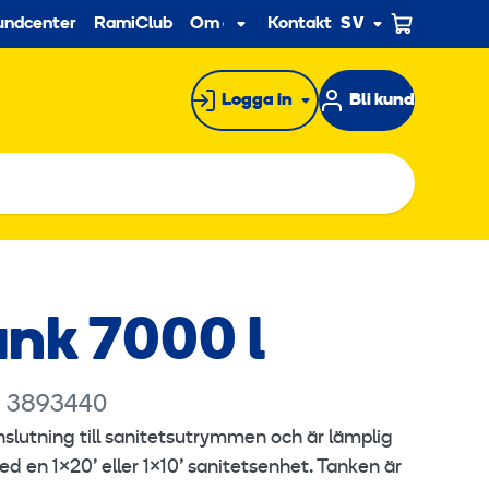
econdary
undcenter
RamiClub
Om oss
Kontakt
SV
Undermeny
Logga in
Bli kund
nk 7000 l
: 3893440
slutning till sanitetsutrymmen och är lämplig
d en 1×20’ eller 1×10’ sanitetsenhet. Tanken är