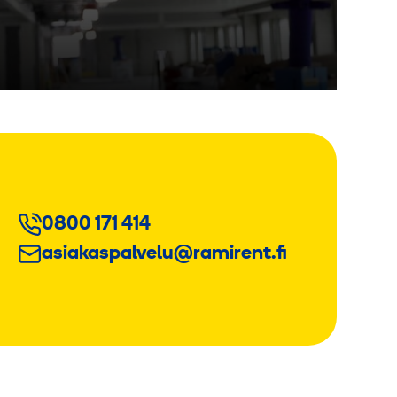
0800 171 414
asiakaspalvelu@ramirent.fi