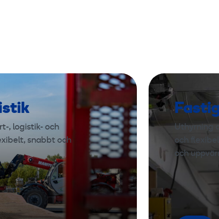
istik
Fasti
-, logistik- och
Uthyrning a
exibelt, snabbt och
och flexibe
och uppvär