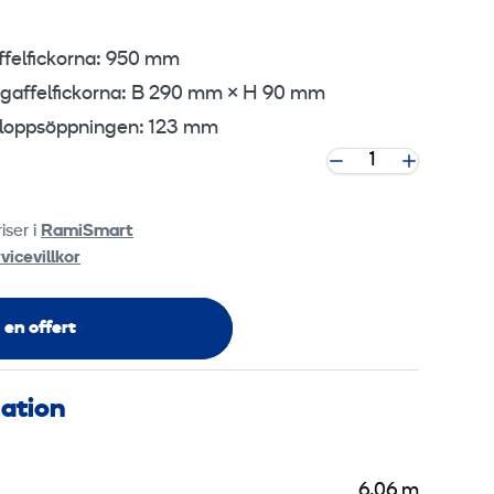
ffelfickorna: 950 mm
 gaffelfickorna: B 290 mm × H 90 mm
inloppsöppningen: 123 mm
iser i
RamiSmart
vicevillkor
 en offert
mation
6,06 m