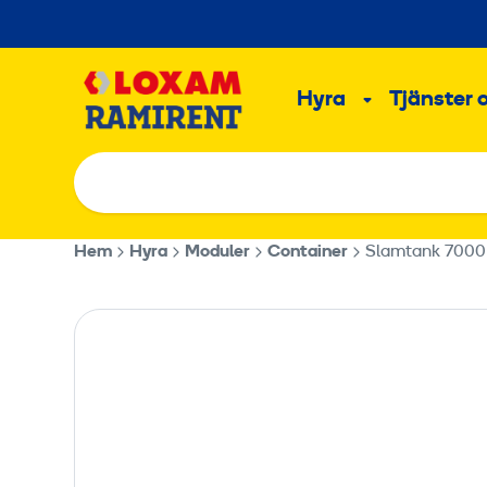
Hoppa
till
Main
innehållet
Hyra
Tjänster 
Undermeny
Hem
Hyra
Moduler
Container
Slamtank 7000 