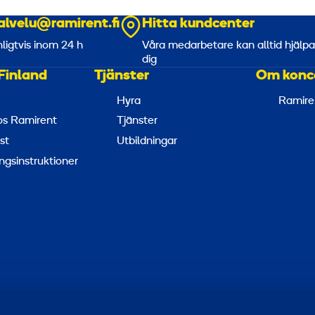
alvelu@ramirent.fi
Hitta kundcenter
nligtvis inom 24 h
Våra medarbetare kan alltid hjälp
dig
Finland
Tjänster
Om konc
Hyra
Ramire
hos Ramirent
Tjänster
st
Utbildningar
ngsinstruktioner