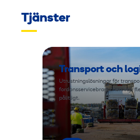
Tjänster
Transport och log
Utrustningslösningar för transport
fordonsservicebranschen. Hyr fl
pålitligt.