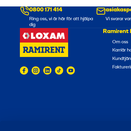
0800 171 414
asiakasp
Ring oss, vi är här för att hjälpa
Vi svarar va
dig
Ramirent 
Om oss
Karriär 
Kundtjän
Faktureri