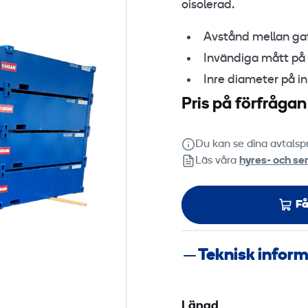
oisolerad.
Avstånd mellan ga
Invändiga mått på
Inre diameter på 
Pris på förfrågan
Du kan se dina avtalspr
Läs våra
hyres‑ och ser
Få
Teknisk infor
Längd