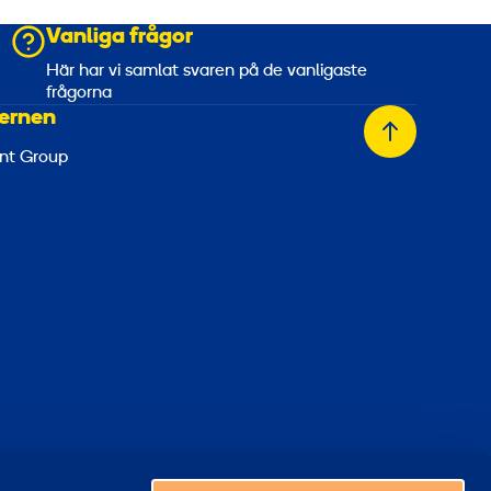
Vanliga frågor
a
Här har vi samlat svaren på de vanligaste
frågorna
ernen
Tillbaka
nt Group
till
toppen