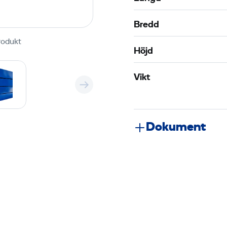
Bredd
rodukt
Höjd
Vikt
Dokument