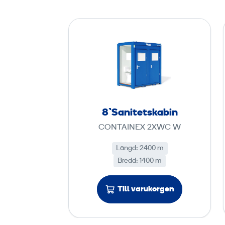
8
`
S
a
n
i
t
8`Sanitetskabin
e
CONTAINEX 2XWC W
t
s
Längd: 2400 m
k
Bredd: 1400 m
a
b
Till varukorgen
i
n