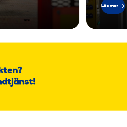
Läs mer
kten?
ndtjänst!