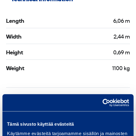
Length
6,06 m
Width
2,44 m
Height
0,69 m
Weight
1100 kg
Documents
Tämä sivusto käyttää evästeitä
Similar products
Käytämme evästeitä tarjoamamme sisällön ja mainosten