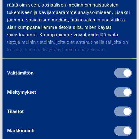
räätälöimiseen, sosiaalisen median ominaisuuksien
tukemiseen ja kävijämäärämme analysoimiseen. Lisäksi
S
jaamme sosiaalisen median, mainosalan ja analytiikka-
a
alan kumppaneillemme tietoja siitä, miten käytät
n
sivustoamme. Kumppanimme voivat yhdistää näitä
tietoja muihin tietoihin, joita olet antanut heille tai joita on
i
kerätty, kun olet käyttänyt heidän palvelujaan.
t
a
Suostumuksen
r
Sanitary Box 8`
Emergenc
Välttämätön
valinta
y
CONTAINEX 2XWC W
ALR
B
Mieltymykset
o
x
Length: 2400 m
Lengt
Width: 1400 m
8
Width
Tilastot
`
Add to cart
Ad
Markkinointi