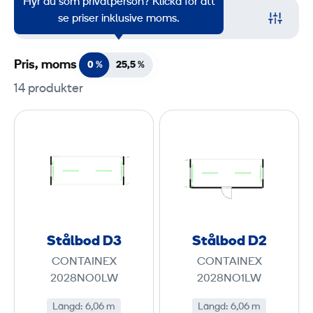
Hyr du som privatperson? Klicka för att
Filter
se priser inklusive moms.
Pris, moms
0 %
25,5
%
14 produkter
S
S
t
t
å
å
l
l
b
b
o
o
d
d
Stålbod D3
Stålbod D2
D
D
CONTAINEX
CONTAINEX
3
2
2028NO0LW
2028NO1LW
Längd
:
6,06 m
Längd
:
6,06 m