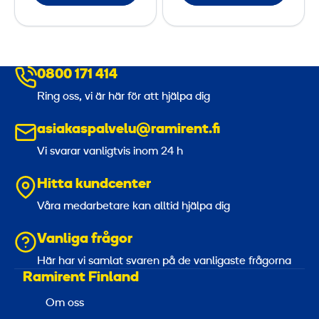
-
l
m
e
o
s
0800 171 414
d
B
u
o
Ring oss, vi är här för att hjälpa dig
l
o
asiakaspalvelu@ramirent.fi
e
t
r
h
Vi svarar vanligtvis inom 24 h
s
Hitta kundcenter
Våra medarbetare kan alltid hjälpa dig
Vanliga frågor
Här har vi samlat svaren på de vanligaste frågorna
Ramirent Finland
Om oss