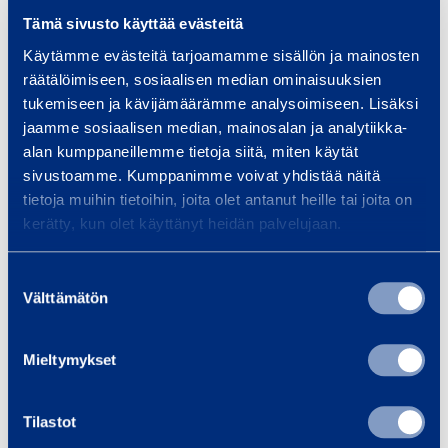
d
d
Stålbod T20`
Stålbod T30'
Tämä sivusto käyttää evästeitä
T
T
TRIMO
CONTAINEX
Käytämme evästeitä tarjoamamme sisällön ja mainosten
2
3
2028NS2T2H
3028NO
räätälöimiseen, sosiaalisen median ominaisuuksien
0
0
tukemiseen ja kävijämäärämme analysoimiseen. Lisäksi
`
'
Längd
:
6,06 m
Längd
:
9,12 m
jaamme sosiaalisen median, mainosalan ja analytiikka-
Bredd
:
2,44 m
Bredd
:
2,44 m
alan kumppaneillemme tietoja siitä, miten käytät
sivustoamme. Kumppanimme voivat yhdistää näitä
Begär offert
Begär offert
tietoja muihin tietoihin, joita olet antanut heille tai joita on
kerätty, kun olet käyttänyt heidän palvelujaan.
Till varukorgen
Till varukorgen
Suostumuksen
Välttämätön
valinta
K
K
o
o
Mieltymykset
n
n
t
t
o
o
Tilastot
r
r