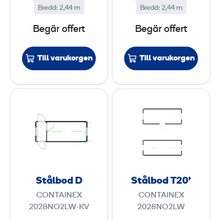
Bredd
:
2,44 m
Bredd
:
2,44 m
Begär offert
Begär offert
Till varukorgen
Till varukorgen
S
S
t
t
å
å
l
l
b
b
o
o
d
d
Stålbod D
Stålbod T20'
D
T
CONTAINEX
CONTAINEX
2
2028NO2LW-KV
2028NO2LW
0