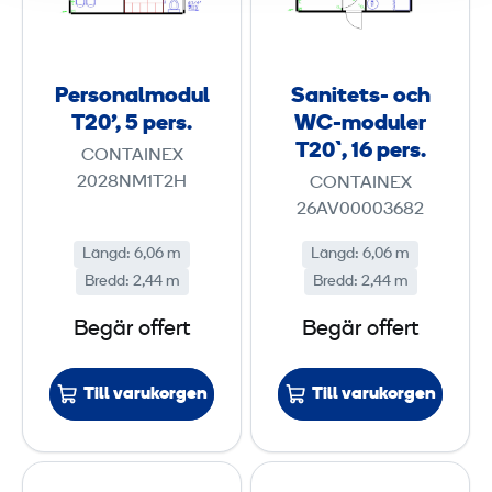
o
t
n
e
a
t
Personalmodul
Sanitets- och
l
s
T20', 5 pers.
WC-moduler
m
-
T20`, 16 pers.
CONTAINEX
o
o
2028NM1T2H
CONTAINEX
d
c
26AV00003682
u
h
Längd
:
6,06 m
Längd
:
6,06 m
l
W
Bredd
:
2,44 m
Bredd
:
2,44 m
T
C
2
-
Begär offert
Begär offert
0
m
'
o
Till varukorgen
Till varukorgen
,
d
5
u
l
T
R