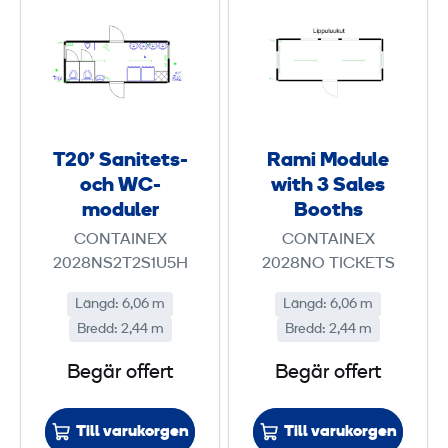
p
e
2
a
e
r
0
m
r
T
’
i
s
2
S
M
.
0
a
o
`
n
d
T20’ Sanitets-
Rami Module
,
i
u
och WC-
with 3 Sales
1
t
l
moduler
Booths
6
e
e
CONTAINEX
CONTAINEX
t
w
2028NS2T2S1U5H
2028NO TICKETS
p
s
i
e
Längd
:
6,06 m
Längd
:
6,06 m
-
t
r
Bredd
:
2,44 m
Bredd
:
2,44 m
o
h
s
c
3
Begär offert
Begär offert
.
h
W
S
Till varukorgen
Till varukorgen
C
a