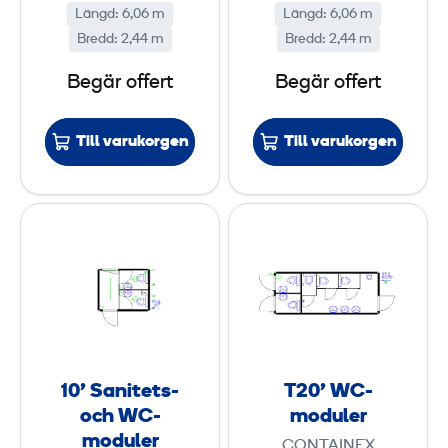
'
Längd
:
6,06 m
Längd
:
6,06 m
Bredd
:
2,44 m
Bredd
:
2,44 m
Begär offert
Begär offert
Till varukorgen
Till varukorgen
1
T
0
2
’
0
S
’
a
W
n
C
i
-
10’ Sanitets-
T20’ WC-
t
m
och WC-
moduler
e
o
moduler
CONTAINEX