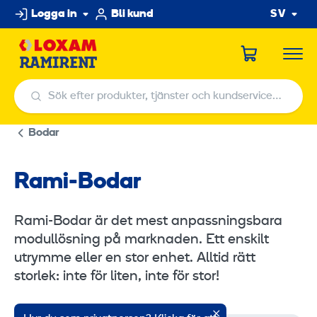
Hoppa
Logga in
Bli kund
SV
till
innehållet
Sök efter produkter, tjänster och kundservicecenter
Sök efter produkter, tjänster och kundservicecenter
Bodar
Rami-Bodar
Rami-Bodar är det mest anpassningsbara
modullösning på marknaden. Ett enskilt
utrymme eller en stor enhet. Alltid rätt
storlek: inte för liten, inte för stor!