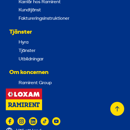
Karriär hos Ramirent
Kundtjänst
Faktureringsinstruktioner
Tjänster
Hyra
Tjänster
Utbildningar
Om koncernen
Ramirent Group
Tillb
till
topp