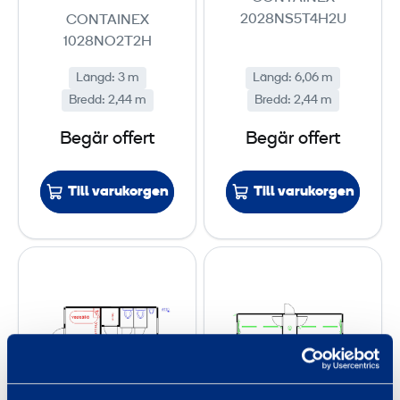
t
d
2028NS5T4H2U
CONTAINEX
s
u
1028NO2T2H
-
l
Längd
:
3 m
Längd
:
6,06 m
o
e
Bredd
:
2,44 m
Bredd
:
2,44 m
c
r
h
Begär offert
Begär offert
W
C
Till varukorgen
Till varukorgen
-
m
o
S
S
d
t
t
u
å
å
l
l
l
e
b
b
r
o
o