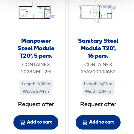
n
n
p
i
o
t
w
a
e
r
Manpower
Sanitary Steel
r
y
Steel Module
Module T20',
S
S
T20', 5 pers.
16 pers.
t
t
CONTAINEX
CONTAINEX
e
e
2028NM1T2H
26AV00003682
e
e
Length
:
6,06 m
Length
:
6,06 m
l
l
Width
:
2,44 m
Width
:
2,44 m
M
M
o
o
Request offer
Request offer
d
d
u
u
Add to cart
Add to cart
l
l