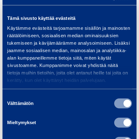
a
O
r
ff
Sanitary Steel
Steel Office
y
i
Tämä sivusto käyttää evästeitä
Module T20'
Module T30'
S
c
Käytämme evästeitä tarjoamamme sisällön ja mainosten
TRIMO
CONTAINEX
t
e
räätälöimiseen, sosiaalisen median ominaisuuksien
2028NS2T2H
3028NO
e
M
tukemiseen ja kävijämäärämme analysoimiseen. Lisäksi
Length
:
6,06 m
Length
:
9,12 m
jaamme sosiaalisen median, mainosalan ja analytiikka-
e
o
alan kumppaneillemme tietoja siitä, miten käytät
Width
:
2,44 m
Width
:
2,44 m
l
d
sivustoamme. Kumppanimme voivat yhdistää näitä
M
u
Request offer
Request offer
tietoja muihin tietoihin, joita olet antanut heille tai joita on
o
l
kerätty, kun olet käyttänyt heidän palvelujaan.
d
e
Add to cart
Add to cart
u
T
Suostumuksen
l
3
Välttämätön
valinta
e
0
S
S
T
'
t
t
Mieltymykset
2
e
e
0
e
e