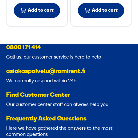
u
S
Add to cart
Add to cart
l
a
e
l
T
e
2
s
0800 171 414
0
B
'
o
Call us, our customer service is here to help
,
o
asiakaspalvelu@ramirent.fi
4
t
0
h
We normally respond within 24h
s
Find Customer Center
p
Our customer center staff can always help you
e
r
Frequently Asked Questions
s
Here we have gathered the answers to the most
.
common questions