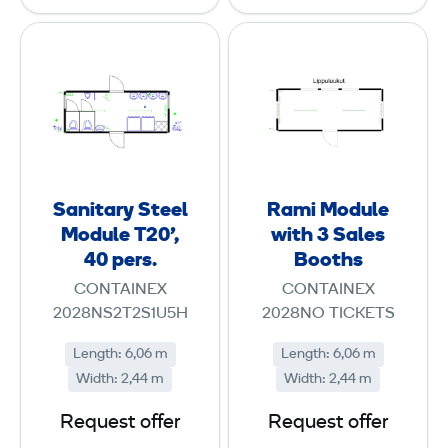
e
e
T
T
S
R
2
2
a
a
0
0
n
m
'
'
i
i
,
,
t
M
5
1
a
o
6
r
d
Sanitary Steel
Rami Module
p
y
u
Module T20',
with 3 Sales
e
p
S
l
40 pers.
Booths
r
e
t
e
CONTAINEX
CONTAINEX
s
r
e
w
2028NS2T2S1U5H
2028NO TICKETS
.
s
e
i
.
Length
:
6,06 m
Length
:
6,06 m
l
t
Width
:
2,44 m
Width
:
2,44 m
M
h
o
3
Request offer
Request offer
d