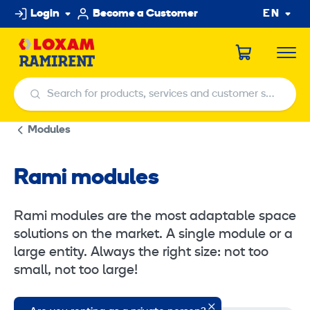
Skip
Login
Become a Customer
EN
to
content
Search for products, services and customer service centers
Search for products, services and customer service centers
Modules
Rami modules
Rami modules are the most adaptable space
solutions on the market. A single module or a
large entity. Always the right size: not too
small, not too large!