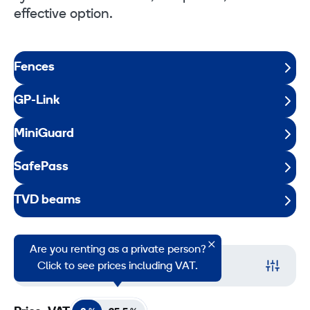
effective option.
Fences
GP-Link
MiniGuard
SafePass
TVD beams
Are you renting as a private person?
Filter
Click to see prices including VAT.