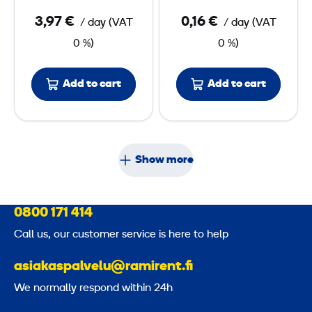
a
a
3,97 €
0,16 €
/ day
(
VAT
/ day
(
VAT
g
d
0 %)
0 %)
e
B
R
a
a
r
Add to cart
Add to cart
c
r
k
i
e
r
Show more
A
n
0800 171 414
c
h
Call us, our customer service is here to help
o
asiakaspalvelu@ramirent.fi
r
We normally respond within 24h