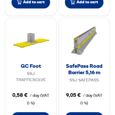
Add to cart
Add to cart
G
S
C
a
F
f
o
e
o
P
t
a
s
GC Foot
SafePass Road
s
Barrier 5,16 m
SSJ
R
TRAFFICSOLVE
SSJ SAFEPASS
o
a
0,58 €
9,05 €
/ day
(
VAT
/ day
(
VAT
d
0 %)
0 %)
B
a