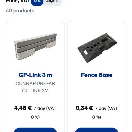
Price, VAT
0 %
25,5
%
40 products
G
F
P
e
-
n
L
c
i
e
n
B
k
a
GP-Link 3 m
Fence Base
3
s
GUNNAR PREFAB
e
GP-LINK 3M
m
4,48 €
0,34 €
/ day
(
VAT
/ day
(
VAT
0 %)
0 %)