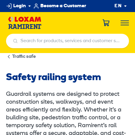
Skip
Login
Become a Customer
EN
to
content
Search for products, services and customer service centers
Search for products, services and customer service centers
Traffic safe
Safety railing system
Guardrail systems are designed to protect
construction sites, walkways, and event
areas efficiently and flexibly. Whether it’s a
building site, pedestrian traffic control, or a
temporary safety solution, Ramirent’s rail
systems offer a secure, adaptable, and cost-