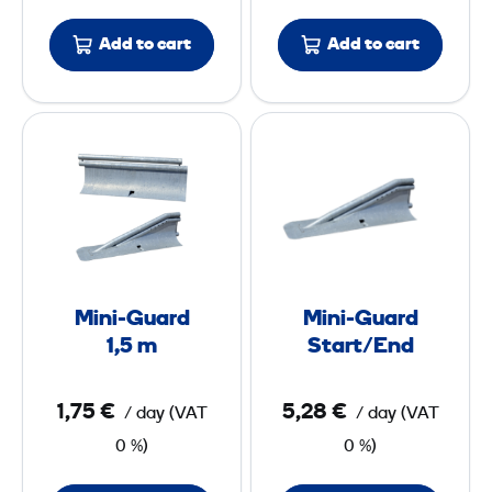
Add to cart
Add to cart
M
M
i
i
n
n
i
i
-
-
G
G
u
u
Mini-Guard
Mini-Guard
a
a
1,5 m
Start/End
r
r
d
d
1,75 €
5,28 €
/ day
(
VAT
/ day
(
VAT
1
S
0 %)
0 %)
,
t
5
a