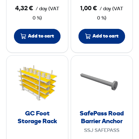
u
e
4,32 €
1,00 €
/ day
(
VAT
/ day
(
VAT
r
r
0 %)
0 %)
e
3
Add to cart
Add to cart
m
G
S
C
a
F
f
o
e
o
P
t
a
S
s
GC Foot
SafePass Road
t
s
Storage Rack
Barrier Anchor
o
R
SSJ SAFEPASS
r
o