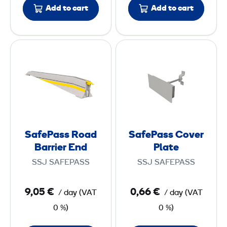
Add to cart
Add to cart
r
m
t
/
S
S
E
a
a
n
f
f
d
e
e
P
P
a
a
s
s
SafePass Road
SafePass Cover
s
s
Barrier End
Plate
R
C
SSJ SAFEPASS
SSJ SAFEPASS
o
o
a
v
9,05 €
0,66 €
/ day
(
VAT
/ day
(
VAT
d
e
0 %)
0 %)
B
r
a
P