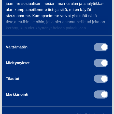
jaamme sosiaalisen median, mainosalan ja analytiikka-
,
alan kumppaneillemme tietoja siitä, miten käytät
Add to cart
Add to cart
4
sivustoamme. Kumppanimme voivat yhdistää näitä
tietoja muihin tietoihin, joita olet antanut heille tai joita on
m
kerätty, kun olet käyttänyt heidän palvelujaan.
S
G
a
C
Suostumuksen
f
B
Välttämätön
valinta
e
a
P
r
Mieltymykset
a
r
s
i
SafePass To-Up
GC Barrier
Tilastot
s
e
Converter
SSJ SAFEPASS
T
r
SSJ
o
C
Markkinointi
TRAFFICSOLVE
-
o
U
n
1,54 €
1,53 €
/ day
(
VAT
/ day
(
VAT
p
v