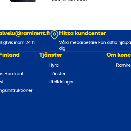
alvelu@ramirent.fi
Hitta kundcenter
nligtvis inom 24 h
Våra medarbetare kan alltid hjälp
dig
Finland
Tjänster
Om konc
Hyra
Ramire
hos Ramirent
Tjänster
st
Utbildningar
ngsinstruktioner