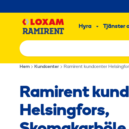
Hoppa
till
Main
innehållet
Hyra
Tjänster 
Undermeny
Hem
Kundcenter
Ramirent kundcenter Helsingfo
Ramirent kund
Helsingfors,