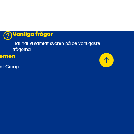
Vanliga frågor
a
Här har vi samlat svaren på de vanligaste
frågorna
ernen
Tillbaka
nt Group
till
toppen