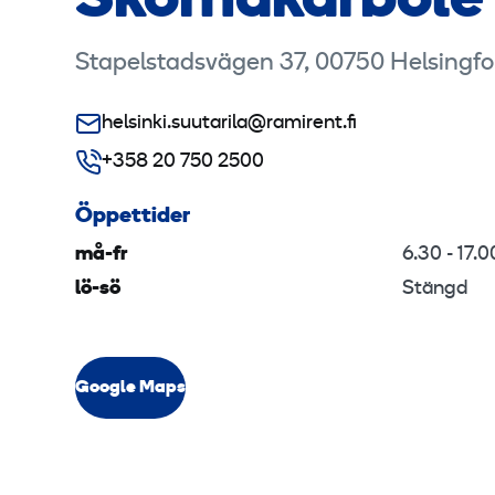
Skomakarböle
Stapelstadsvägen 37, 00750 Helsingfo
helsinki.suutarila@ramirent.fi
+358 20 750 2500
Öppettider
må-fr
6.30 - 17.0
lö-sö
Stängd
Google Maps