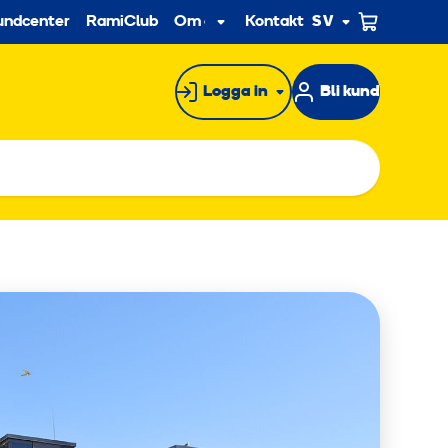
econdary
undcenter
RamiClub
Om oss
Kontakt
SV
Undermeny
Logga in
Bli kund