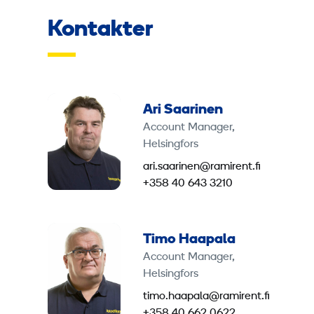
Kontakter
Ari Saarinen
Account Manager,
Helsingfors
ari.saarinen@ramirent.fi
+358 40 643 3210
Timo Haapala
Account Manager,
Helsingfors
timo.haapala@ramirent.fi
+358 40 662 0622