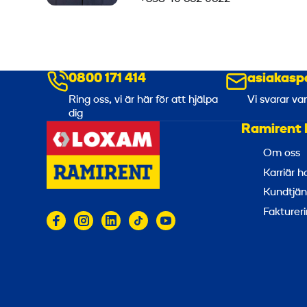
0800 171 414
asiakasp
Ring oss, vi är här för att hjälpa
Vi svarar va
dig
Ramirent 
Om oss
Karriär 
Kundtjän
Faktureri