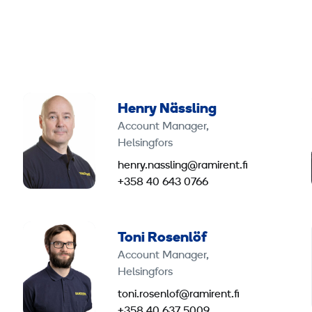
Henry Nässling
Account Manager,
Helsingfors
henry.nassling@ramirent.fi
+358 40 643 0766
Toni Rosenlöf
Account Manager,
Helsingfors
toni.rosenlof@ramirent.fi
+358 40 637 5009