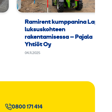
Ramirent kumppanina Lapin
luksuskohteen
rakentamisessa – Pajala
Yhtiöt Oy
04.11.2025
0800 171 414