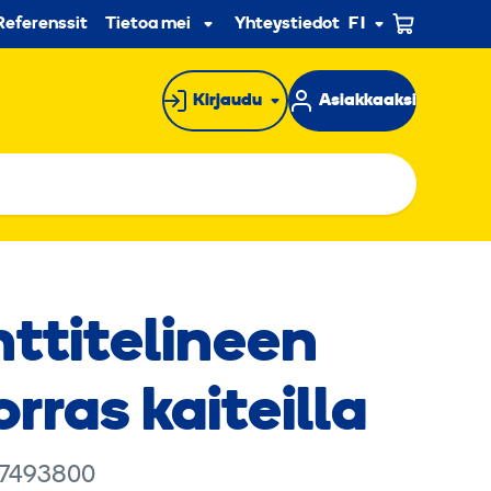
n
Referenssit
Tietoa meistä
Yhteystiedot
FI
Alavalikko
Kirjaudu
Asiakkaaksi
tti­telineen
rras kaiteilla
 7493800