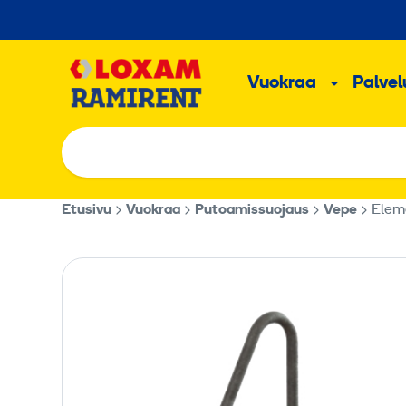
Hyppää
sisältöön
Päävalikk
Vuokraa
Palvelu
Alavalik
Etusivu
Vuokraa
Putoamissuojaus
Vepe
Eleme