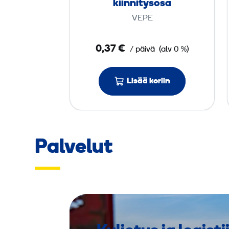
kiinnitysosa
ä
VEPE
ä
n
0,37 €
/ päivä
(alv 0 %)
k
i
i
Lisää koriin
n
n
i
t
Palvelut
y
s
o
s
a