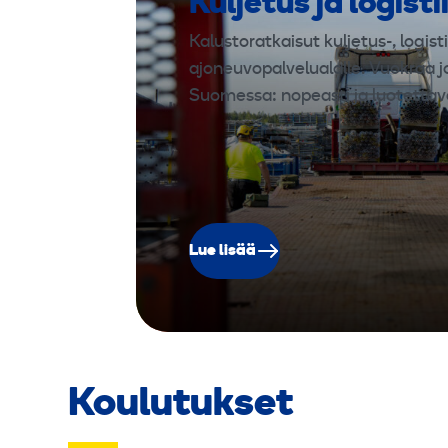
Kuljetus ja logisti
Kalustoratkaisut kuljetus-, logisti
ajoneuvopalvelualalle. Vuokraa j
Suomessa: nopeasti ja luotettava
Lue lisää
Koulutukset