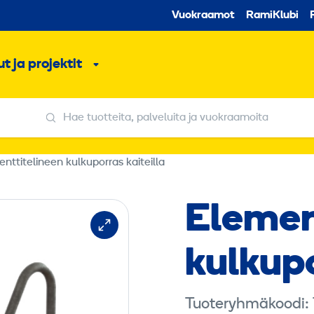
Toissijaine
Vuokraamot
RamiKlubi
o
t ja projektit
ko
Alavalikko
Hae tuotteita, palveluita ja vuokraamoita
Hae tuotteita, palveluita ja vuokraamoita
nttitelineen kulkuporras kaiteilla
Elemen
kulkupo
Tuoteryhmäkoodi: