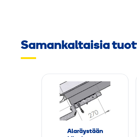
Samankaltaisia tuot
A
l
a
r
ä
y
s
Alaräystään
t