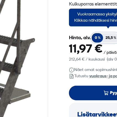
Kulkuporras elementtit
mm, etenemä 121 mm. Ir
Vuokraamassa yksity
alas kuljetusasentoon
Klikkaa nähdäksesi hinn
Hinta, alv.
0 %
25,5 %
11,97 €
/ päivä
212,64 €
/ kuukausi
(alv 
Näet omat sopimushin
Tutustu
vuokraus- ja p
Pyy
Lisätarvikkee