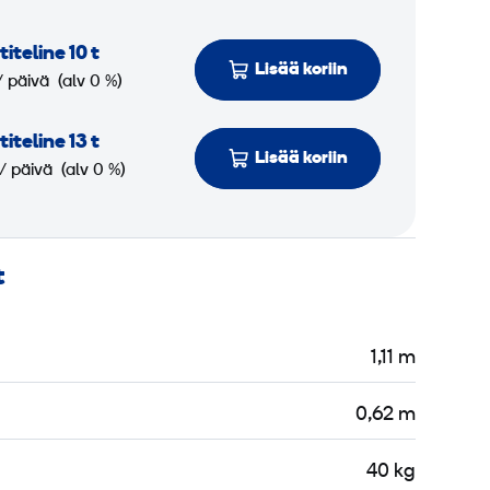
­teline 10 t
Lisää koriin
/ päivä
(alv 0 %)
­teline 13 t
Lisää koriin
/ päivä
(alv 0 %)
t
1,11 m
0,62 m
40 kg