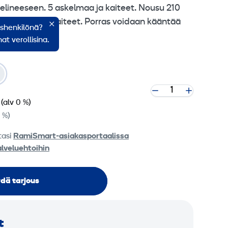
elineeseen. 5 askelmaa ja kaiteet. Nousu 210
roitettavat kaiteet. Porras voidaan kääntää
ishenkilönä?
at verollisina.
(alv 0 %)
0 %)
tasi
RamiSmart-asiakasportaalissa
alveluehtoihin
dä tarjous
t