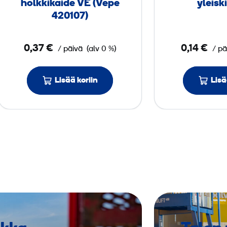
holkkikaide VE (Vepe
yleisk
e
420107)
m
e
0,37 €
0,14 €
/ päivä
(alv 0 %)
/ pä
n
t
i
Lisää koriin
Lisä
n
h
o
l
k
k
i
k
a
i