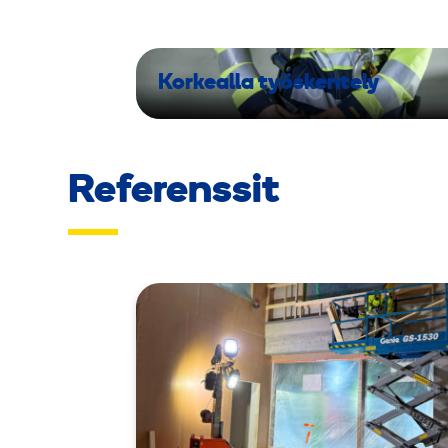
Korkealla työskentely
Referenssit