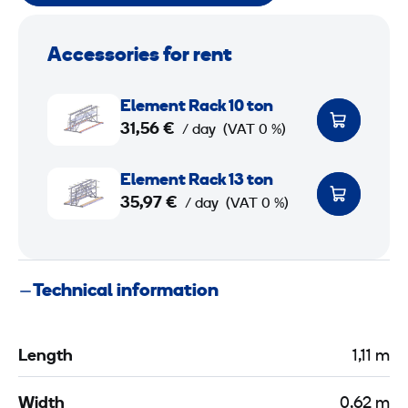
Accessories for rent
E
Element Rack 10 ton
l
31,56 €
/ day
(VAT 0 %)
e
m
E
Element Rack 13 ton
e
l
35,97 €
/ day
(VAT 0 %)
n
e
t
m
R
e
Technical information
a
n
c
t
k
R
Length
1,11 m
1
a
0
c
Width
0,62 m