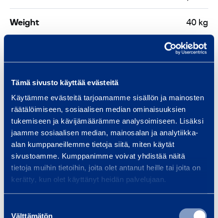
k
t
1
Weight
40 kg
o
3
n
t
o
Similar products
n
Tämä sivusto käyttää evästeitä
Käytämme evästeitä tarjoamamme sisällön ja mainosten
räätälöimiseen, sosiaalisen median ominaisuuksien
tukemiseen ja kävijämäärämme analysoimiseen. Lisäksi
E
jaamme sosiaalisen median, mainosalan ja analytiikka-
a
alan kumppaneillemme tietoja siitä, miten käytät
v
sivustoamme. Kumppanimme voivat yhdistää näitä
e
tietoja muihin tietoihin, joita olet antanut heille tai joita on
s
kerätty, kun olet käyttänyt heidän palvelujaan.
i
n
Suostumuksen
Eaves installation
Facad
Välttämätön
s
valinta