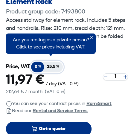
Element Rack
Product group code: 7493800
Access stairway for element rack. Includes 5 steps
and handrails. Rise: 210 mm, tread depth: 121 mm.
Removable handrails. The stairway can be folded
Are you renting as a private person?
down into transport position.
Click to see prices including VAT.
Price, VAT
0 %
25,5 %
11,97 €
/ day
(VAT 0 %)
212,64 €
/ month
(VAT 0 %)
You can see your contract prices in
RamiSmart
Read our
Rental and Service Terms
Get a quote