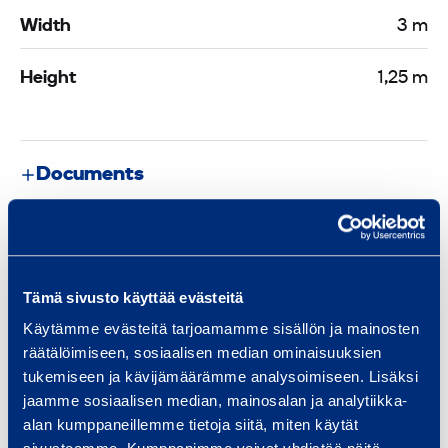
Width
3 m
Height
1,25 m
Documents
Similar products
Tämä sivusto käyttää evästeitä
Käytämme evästeitä tarjoamamme sisällön ja mainosten
räätälöimiseen, sosiaalisen median ominaisuuksien
T
tukemiseen ja kävijämäärämme analysoimiseen. Lisäksi
r
jaamme sosiaalisen median, mainosalan ja analytiikka-
a
alan kumppaneillemme tietoja siitä, miten käytät
p