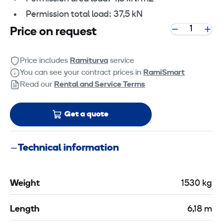
Permission total load: 37,5 kN
Price on request
Price includes
Ramiturva
service
You can see your contract prices in
RamiSmart
Read our
Rental and Service Terms
Get a quote
Technical information
Weight
1530 kg
Length
6,18 m