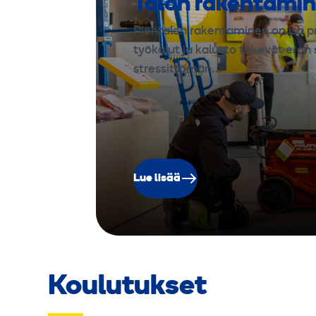
Talon rakentami
Pientalon rakentaminen on iso pr
työkalut ja kalusto tekevät eron 
stressittömän…
Lue lisää
Koulutukset