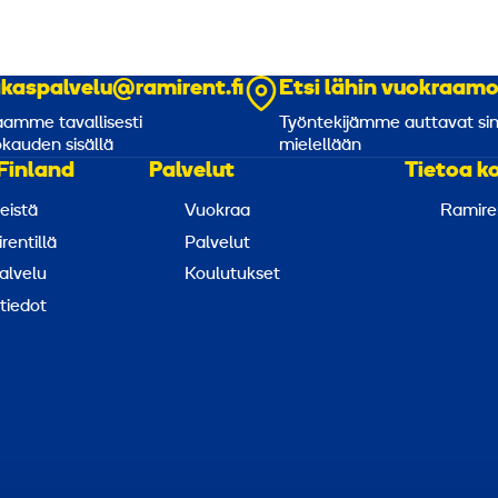
akaspalvelu@ramirent.fi
Etsi lähin vuokraam
amme tavallisesti
Työntekijämme auttavat si
kauden sisällä
mielellään
Finland
Palvelut
Tietoa k
eistä
Vuokraa
Ramire
rentillä
Palvelut
alvelu
Koulutukset
tiedot