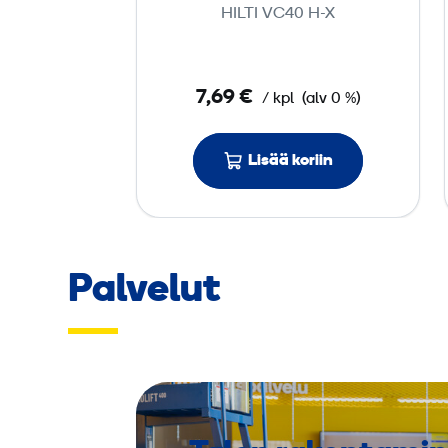
HILTI VC40 H-X
i
H
i
7,69 €
/ kpl
(alv 0 %)
l
t
i
Lisää koriin
V
C
4
0
Palvelut
H
-
X