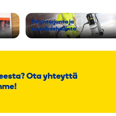
Pölyntorjunta ja
olosuhdehallinta
eesta? Ota yhteyttä
mme!