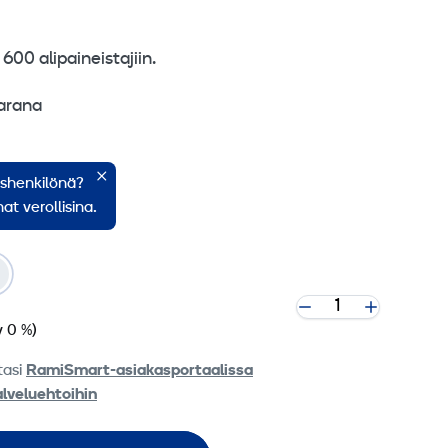
600 alipaineistajiin.
arana
 mm
ishenkilönä?
,15 mm
at verollisina.
v 0 %)
tasi
RamiSmart-asiakasportaalissa
alveluehtoihin