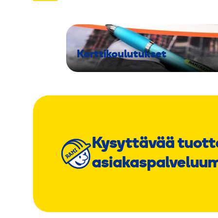
Korttikoulutukset
Kysyttävää tuott
asiakaspalveluu