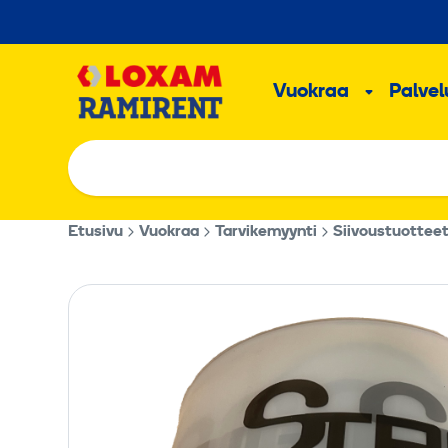
Hyppää
sisältöön
Päävalikk
Vuokraa
Palvelu
Alavalik
Etusivu
Vuokraa
Tarvikemyynti
Siivoustuottee