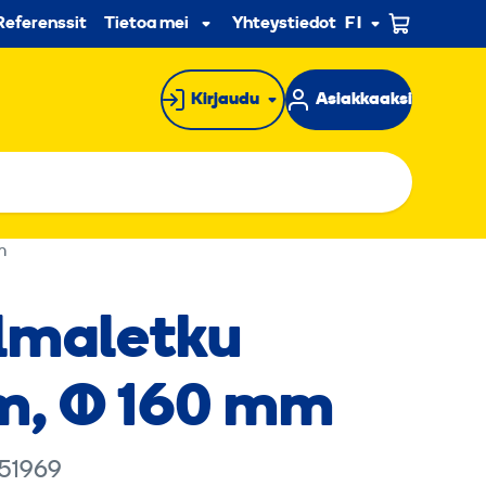
n
Referenssit
Tietoa meistä
Yhteystiedot
FI
Alavalikko
Kirjaudu
Asiakkaaksi
m
ilmaletku
m, Ø 160 mm
 51969