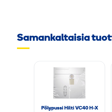
Samankaltaisia tuot
P
ö
l
y
p
u
s
Pölypussi Hilti VC40 H-X
s