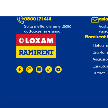
0800 171 414
asi
Soita meille, olemme täällä
Vasta
auttaaksemme sinua
vuoro
Ramirent 
Tietoa m
Ura Rami
Asiakasp
Laskutus
Uutiset