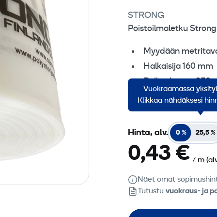
STRONG
Poistoilmaletku Strong 
Myydään metritav
Halkaisija 160 mm
Rullan leveys 250
Vuokraamassa yksity
Muovin paksuus 0
Klikkaa nähdäksesi hinn
Hinta, alv.
0 %
25,5 %
0,43 €
/ m
(al
Näet omat sopimushin
Tutustu
vuokraus- ja p