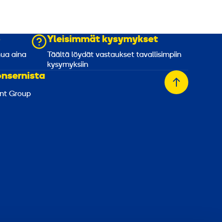
o
Yleisimmät kysymykset
nua aina
Täältä löydät vastaukset tavallisimpiin
kysymyksiin
onsernista
Takaisin
nt Group
alkuun