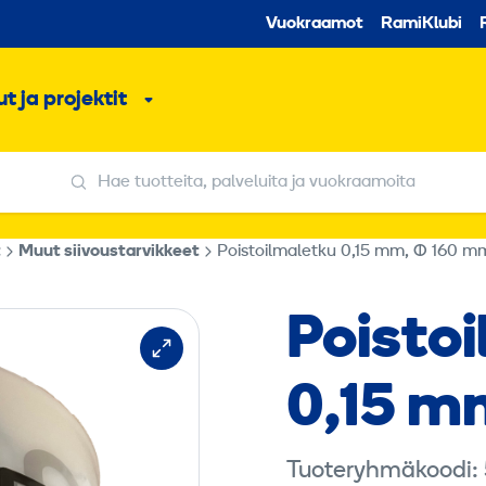
Toissijaine
Vuokraamot
RamiKlubi
o
t ja projektit
ko
Alavalikko
Hae tuotteita, palveluita ja vuokraamoita
Hae tuotteita, palveluita ja vuokraamoita
t
Muut siivoustarvikkeet
Poistoilmaletku 0,15 mm, Ø 160 m
Poisto
0,15 m
Tuoteryhmäkoodi: