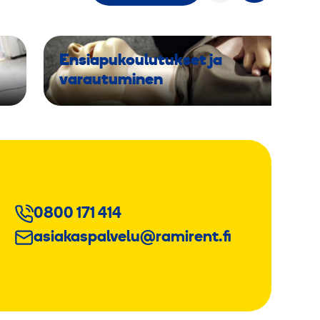
Ensiapukoulutukset ja
varautuminen
0800 171 414
asiakaspalvelu@ramirent.fi