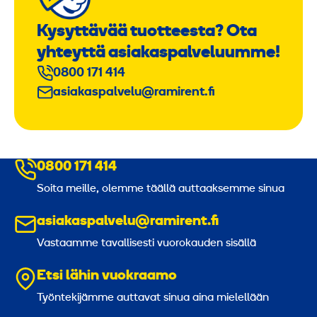
Kysyttävää tuotteesta? Ota
yhteyttä asiakaspalveluumme!
0800 171 414
asiakaspalvelu@ramirent.fi
0800 171 414
Soita meille, olemme täällä auttaaksemme sinua
asiakaspalvelu@ramirent.fi
Vastaamme tavallisesti vuorokauden sisällä
Etsi lähin vuokraamo
Työntekijämme auttavat sinua aina mielellään