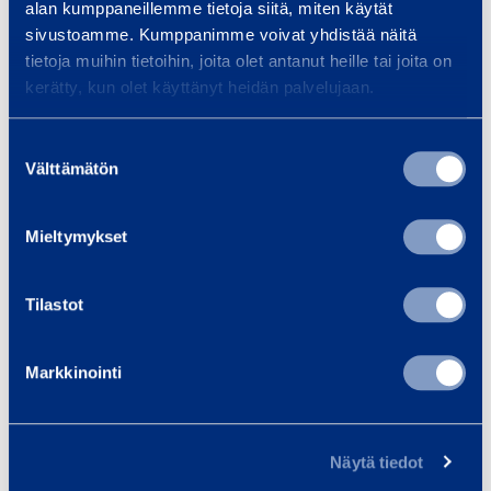
alan kumppaneillemme tietoja siitä, miten käytät
-
sivustoamme. Kumppanimme voivat yhdistää näitä
X
Talon rakentaminen
Inf
tietoja muihin tietoihin, joita olet antanut heille tai joita on
kerätty, kun olet käyttänyt heidän palvelujaan.
Pientalon rakentaminen on iso
Tarj
projekti, jossa oikeat työkalut ja
laaj
Suostumuksen
kalusto tekevät eron sujuvan ja
ja pa
Välttämätön
valinta
stressittömän…
silta
mu
Mieltymykset
Tilastot
Lue lisää
Lue 
Markkinointi
Koulutukset
Kaikki koulutukset
Näytä tiedot