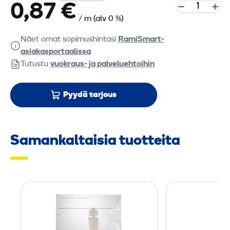
0,87 €
/ m
(alv 0 %)
Näet omat sopimushintasi
RamiSmart-
asiakasportaalissa
Tutustu
vuokraus- ja palveluehtoihin
Pyydä tarjous
Samankaltaisia tuotteita
P
ö
l
y