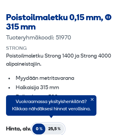
Poistoilmaletku 0,15 mm, Ø
315 mm
Tuoteryhmäkoodi: 51970
STRONG
Poistoilmaletku Strong 1400 ja Strong 4000
alipaineistajiin.
Myydään metritavarana
Halkaisija 315 mm
Rullan leveys 500 mm
Vuokraamassa yksityishenkilönä?
Muovin paksuus 0,15 mm
Klikkaa nähdäksesi hinnat verollisina.
Hinta, alv.
0 %
25,5 %