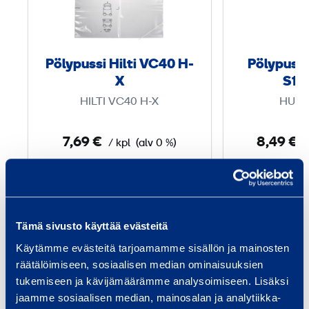
p
u
s
Pölypussi Hilti VC40 H-
Pölypuss
s
X
S11 
i
HILTI VC40 H-X
HUS
H
i
7,69 €
8,49 €
/ kpl
(alv 0 %)
/
l
t
Lisää koriin
Lis
i
V
C
Tämä sivusto käyttää evästeitä
4
Käytämme evästeitä tarjoamamme sisällön ja mainosten
Palvelut
0
räätälöimiseen, sosiaalisen median ominaisuuksien
tukemiseen ja kävijämäärämme analysoimiseen. Lisäksi
H
jaamme sosiaalisen median, mainosalan ja analytiikka-