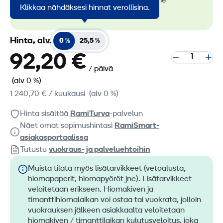
vähäpäästöiset koneemme
Klikkaa nähdäksesi hinnat verollisina.
RamiGreen-merkistä
.
Hinta, alv.
0 %
25,5 %
92,20 €
/ päivä
(alv 0 %)
1 240,70 €
/ kuukausi
(alv 0 %)
Hinta sisältää
RamiTurva
-palvelun
Näet omat sopimushintasi
RamiSmart-
asiakasportaalissa
Tutustu
vuokraus- ja palveluehtoihin
Muista tilata myös lisätarvikkeet (vetoalusta,
hiomapaperit, hiomapyöröt jne). Lisätarvikkeet
veloitetaan erikseen. Hiomakiven ja
timanttihiomalaikan voi ostaa tai vuokrata, jolloin
vuokrauksen jälkeen asiakkaalta veloitetaan
hiomakiven / timanttilaikan kulutusveloitus, joka