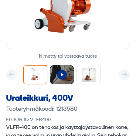
Nimetty tai vastaava tuote
Uraleikkuri, 400V
Tuoteryhmäkoodi: 1213580
FLOOR IQ VLFR400
VLFR-400 on tehokas ja käyttäjäystävällinen kone,
joka tekee valmiin uran yhdellä ajolla. Sen tehokas