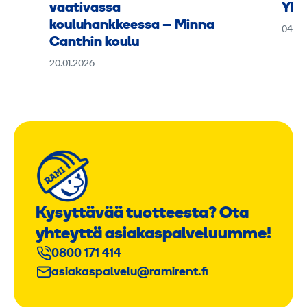
vaativassa
Yht
kouluhankkeessa – Minna
04.11
Canthin koulu
20.01.2026
Kysyttävää tuotteesta? Ota
yhteyttä asiakaspalveluumme!
0800 171 414
asiakaspalvelu@ramirent.fi