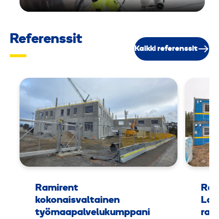
Referenssit
Kaikki referenssit
Ramirent
Ram
kokonaisvaltainen
Lap
työmaapalvelukumppani
rak