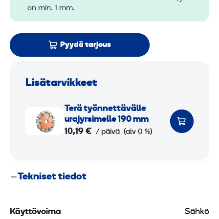
on min. 1 mm.
Pyydä tarjous
Lisätarvikkeet
T
Terä työnnettävälle
e
urajyrsimelle 190 mm
r
10,19 €
/ päivä
(alv 0 %)
ä
t
y
Tekniset tiedot
ö
n
n
Käyttövoima
Sähkö