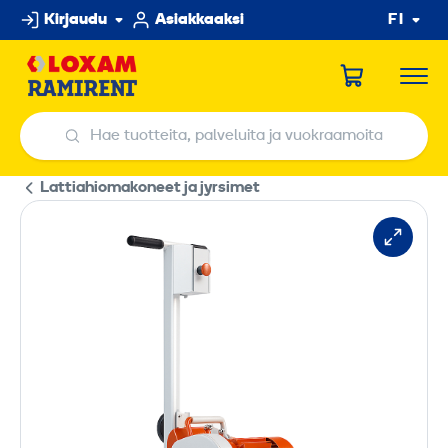
Hyppää
Kirjaudu
Asiakkaaksi
FI
sisältöön
Hae tuotteita, palveluita ja vuokraamoita
Hae tuotteita, palveluita ja vuokraamoita
Lattiahiomakoneet ja jyrsimet