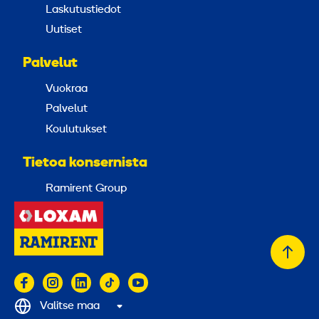
Laskutustiedot
Uutiset
Palvelut
Vuokraa
Palvelut
Koulutukset
Tietoa konsernista
Ramirent Group
Takai
alkuu
Valitse maa