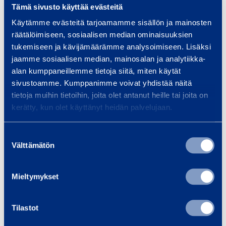
Tämä sivusto käyttää evästeitä
m
e
Käytämme evästeitä tarjoamamme sisällön ja mainosten
Turvallisuus
räätälöimiseen, sosiaalisen median ominaisuuksien
l
tukemiseen ja kävijämäärämme analysoimiseen. Lisäksi
l
jaamme sosiaalisen median, mainosalan ja analytiikka-
e
Samankaltaisia tuotteita
alan kumppaneillemme tietoja siitä, miten käytät
1
sivustoamme. Kumppanimme voivat yhdistää näitä
9
tietoja muihin tietoihin, joita olet antanut heille tai joita on
0
kerätty, kun olet käyttänyt heidän palvelujaan.
P
ä
m
Suostumuksen
ä
Välttämätön
m
valinta
l
l
Mieltymykset
y
s
Päällysteenpoistaja,
Betoni­la
Tilastot
t
230V
kone