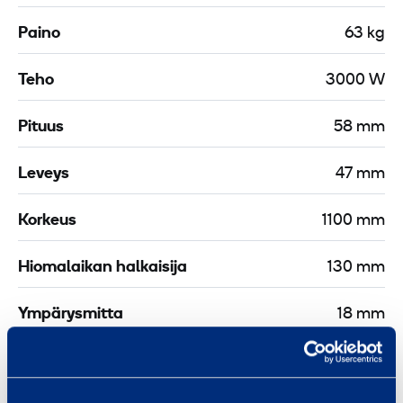
e
t
Paino
63 kg
t
ä
Teho
3000 W
v
Pituus
58 mm
ä
l
Leveys
47 mm
l
e
Korkeus
1100 mm
u
r
Hiomalaikan halkaisija
130 mm
a
j
Ympärysmitta
18 mm
y
r
Jännite
400 V
s
i