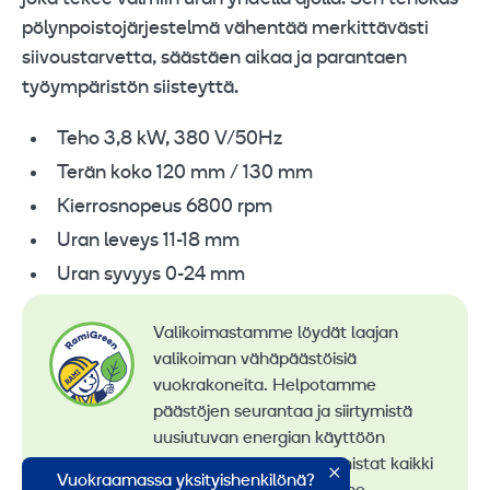
pölynpoistojärjestelmä vähentää merkittävästi
siivoustarvetta, säästäen aikaa ja parantaen
työympäristön siisteyttä.
Teho 3,8 kW, 380 V/50Hz
Terän koko 120 mm / 130 mm
Kierrosnopeus 6800 rpm
Uran leveys 11-18 mm
Uran syvyys 0-24 mm
Valikoimastamme löydät laajan
valikoiman vähäpäästöisiä
vuokrakoneita. Helpotamme
päästöjen seurantaa ja siirtymistä
uusiutuvan energian käyttöön
konevuokrauksessa. Tunnistat kaikki
Vuokraamassa yksityishenkilönä?