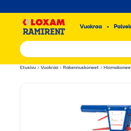
Hyppää
sisältöön
Päävalikk
Vuokraa
Palvelu
Alavalik
Etusivu
Vuokraa
Rakennuskoneet
Hiomakoneet 