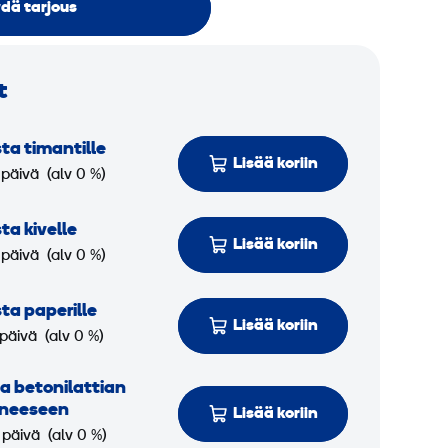
dä tarjous
t
ta timantille
Lisää koriin
 päivä
(alv 0 %)
ta kivelle
Lisää koriin
 päivä
(alv 0 %)
ta paperille
Lisää koriin
 päivä
(alv 0 %)
 betoni­lattian
oneeseen
Lisää koriin
 päivä
(alv 0 %)