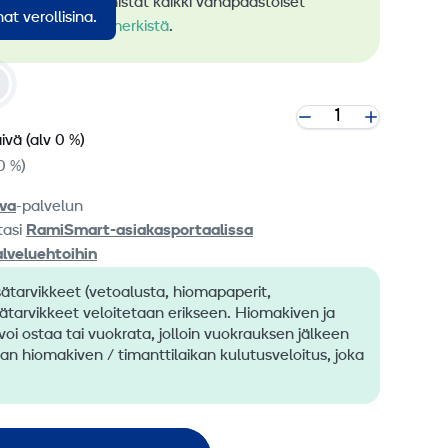
rauksessa. Tunnistat kaikki vähäpäästöiset
at verollisina.
me
RamiGreen-merkistä
.
äivä
(alv 0 %)
0 %)
va
-palvelun
tasi
RamiSmart-asiakasportaalissa
alveluehtoihin
sätarvikkeet (vetoalusta, hiomapaperit,
sätarvikkeet veloitetaan erikseen. Hiomakiven ja
oi ostaa tai vuokrata, jolloin vuokrauksen jälkeen
an hiomakiven / timanttilaikan kulutusveloitus, joka