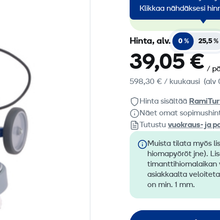
konevuok
Klikkaa nähdäksesi hinn
koneem
Hinta, alv.
0 %
25,5 %
39,05 €
/ p
598,30 €
/ kuukausi
(alv 
Hinta sisältää
RamiTur
Näet omat sopimushin
Tutustu
vuokraus- ja p
Muista tilata myös li
hiomapyöröt jne). Li
timanttihiomalaikan v
asiakkaalta veloiteta
on min. 1 mm.