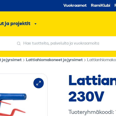
Toissijaine
Vuokraamot
RamiKlubi
o
t ja projektit
ko
Alavalikko
Hae tuotteita, palveluita ja vuokraamoita
Hae tuotteita, palveluita ja vuokraamoita
ja jyrsimet
Lattiahiomakoneet ja jyrsimet
Lattianhiomak
Lattia
230V
Sisältö vaati
Tuoteryhmäkoodi: 