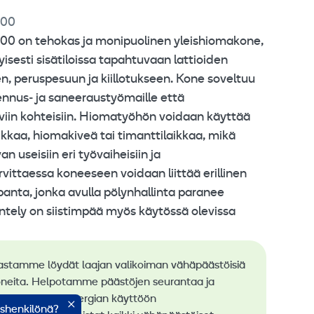
800
evästeasetuksia
on tehokas ja monipuolinen yleishiomakone,
yisesti sisätiloissa tapahtuvaan lattioiden
n, peruspesuun ja kiillotukseen. Kone soveltuu
ennus‑ ja saneeraustyömaille että
iviin kohteisiin. Hiomatyöhön voidaan käyttää
kkaa, hiomakiveä tai timanttilaikkaa, mikä
 useisiin eri työvaiheisiin ja
rvittaessa koneeseen voidaan liittää erillinen
anta, jonka avulla pölynhallinta paranee
ntely on siistimpää myös käytössä olevissa
astamme löydät laajan valikoiman vähäpäästöisiä
neita. Helpotamme päästöjen seurantaa ja
stä uusiutuvan energian käyttöön
ishenkilönä?