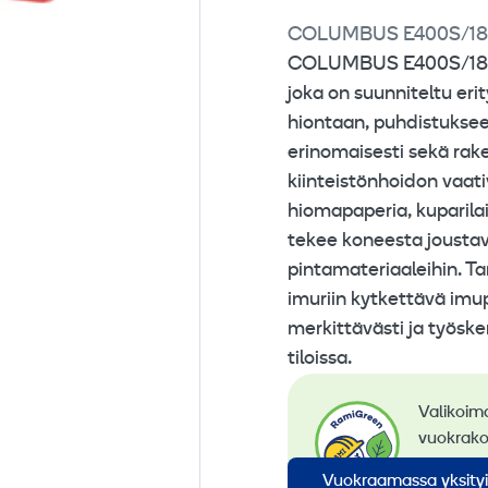
COLUMBUS E400S/1
Muuta 
COLUMBUS E400S/1800 
joka on suunniteltu erit
hiontaan, puhdistuksee
erinomaisesti sekä rak
kiinteistönhoidon vaat
hiomapaperia, kuparilai
tekee koneesta joustavan
pintamateriaaleihin. Ta
imuriin kytkettävä imup
merkittävästi ja työske
tiloissa.
Valikoim
vuokrako
siirtymi
Vuokraamassa yksity