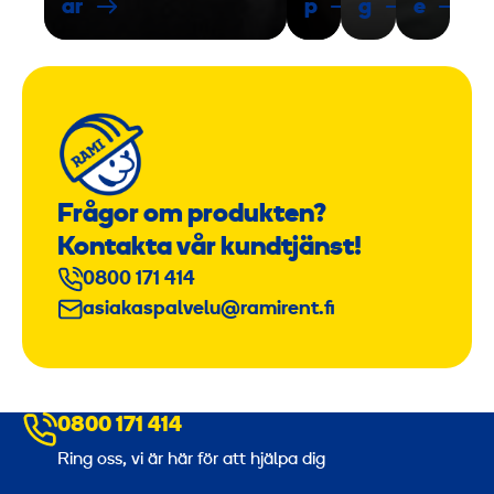
ar
p
g
e
Frågor om produkten?
Kontakta vår kundtjänst!
0800 171 414
asiakaspalvelu@ramirent.fi
0800 171 414
Ring oss, vi är här för att hjälpa dig