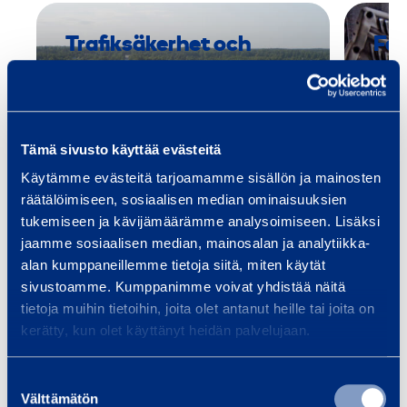
0
Trafiksäkerhet och
Fas
infrastruktur
Utru
spec
Vi tillhandahåller utrustning och
och 
tjänster för
Smid
Tämä sivusto käyttää evästeitä
infrastrukturbyggande, oavsett
om ditt projekt är en bro, tunnel,
Käytämme evästeitä tarjoamamme sisällön ja mainosten
…
räätälöimiseen, sosiaalisen median ominaisuuksien
tukemiseen ja kävijämäärämme analysoimiseen. Lisäksi
jaamme sosiaalisen median, mainosalan ja analytiikka-
Läs mer
Läs 
alan kumppaneillemme tietoja siitä, miten käytät
sivustoamme. Kumppanimme voivat yhdistää näitä
tietoja muihin tietoihin, joita olet antanut heille tai joita on
kerätty, kun olet käyttänyt heidän palvelujaan.
Träningar
Se alla utbildningar
Suostumuksen
Välttämätön
valinta