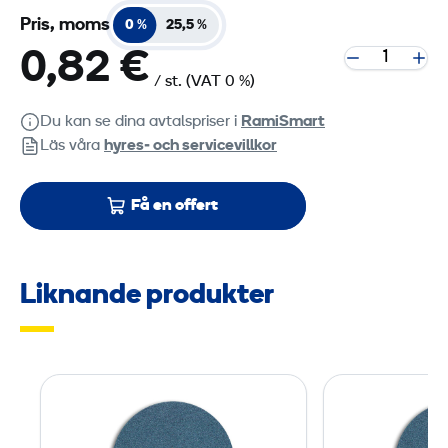
Pris, moms
0 %
25,5 %
0,82 €
/ st.
(VAT 0 %)
Du kan se dina avtalspriser i
RamiSmart
Läs våra
hyres‑ och servicevillkor
Få en offert
Liknande produkter
S
l
i