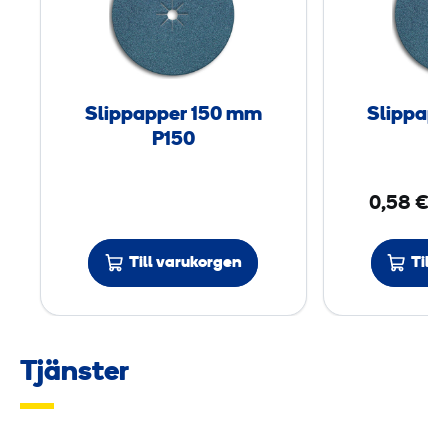
p
p
a
p
Slippapper 150 mm
Slippap
p
P150
e
r
0,58 €
/
1
5
0
Till varukorgen
Till
m
m
Tjänster
P
1
5