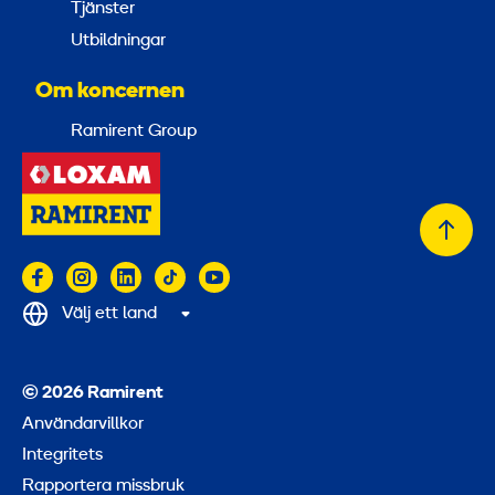
Tjänster
Utbildningar
Om koncernen
Ramirent Group
Tillb
till
topp
Välj ett land
© 2026 Ramirent
Användarvillkor
Integritets
Rapportera missbruk