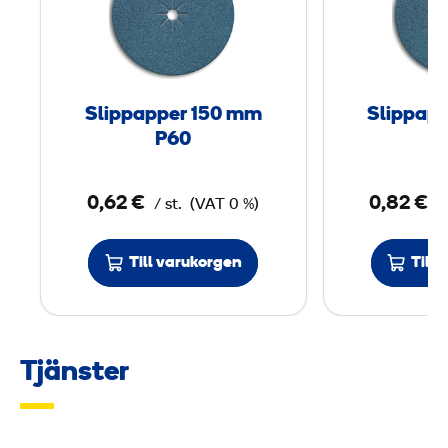
p
p
a
p
Slippapper 150 mm
Slippap
p
P60
e
r
0,62 €
0,82 €
/ st.
(VAT 0 %)
/
1
5
0
Till varukorgen
Till
m
m
Tjänster
P
6
0