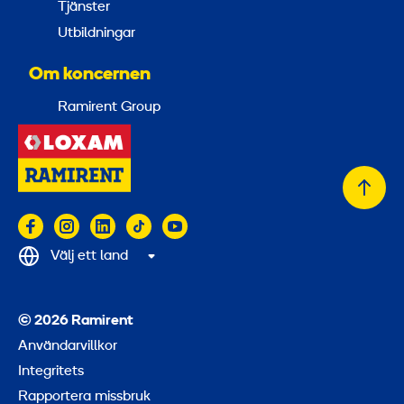
Tjänster
Utbildningar
Om koncernen
Ramirent Group
Tillb
till
topp
Välj ett land
© 2026 Ramirent
Användarvillkor
Integritets
Rapportera missbruk