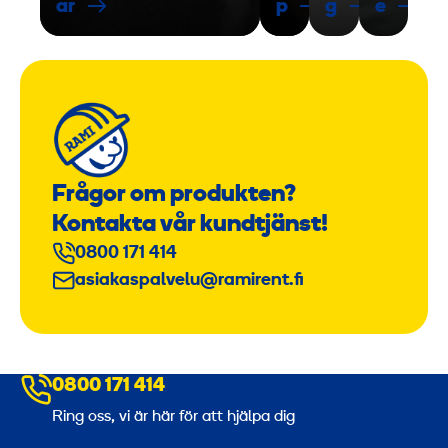
ar
p
g
e
Frågor om produkten?
Kontakta vår kundtjänst!
0800 171 414
asiakaspalvelu@ramirent.fi
0800 171 414
Ring oss, vi är här för att hjälpa dig