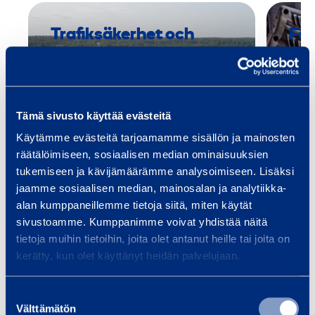
Trafiksäkerhet och
Fas
infrastruktur
Utru
spec
Vi tillhandahåller utrustning och
och 
tjänster för
Smid
Tämä sivusto käyttää evästeitä
infrastrukturbyggande, oavsett
om ditt projekt är en bro, tunnel,
Käytämme evästeitä tarjoamamme sisällön ja mainosten
…
räätälöimiseen, sosiaalisen median ominaisuuksien
tukemiseen ja kävijämäärämme analysoimiseen. Lisäksi
jaamme sosiaalisen median, mainosalan ja analytiikka-
Läs mer
Läs 
alan kumppaneillemme tietoja siitä, miten käytät
sivustoamme. Kumppanimme voivat yhdistää näitä
tietoja muihin tietoihin, joita olet antanut heille tai joita on
kerätty, kun olet käyttänyt heidän palvelujaan.
Träningar
Se alla utbildningar
Suostumuksen
Välttämätön
valinta