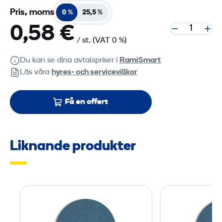
Pris, moms
0 %
25,5 %
0,58 €
/ st.
(VAT 0 %)
Du kan se dina avtalspriser i
RamiSmart
Läs våra
hyres‑ och servicevillkor
Få en offert
Liknande produkter
S
l
i