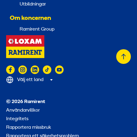
Utbildningar
Om koncernen
Ramirent Group
Tillb
till
topp
Välj ett land
© 2026 Ramirent
Användarvillkor
Integritets
Rapportera missbruk
Rapportera ett säkerhetsproblem