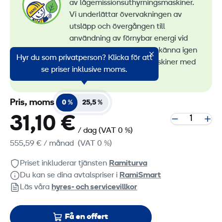
av lågemissionsuthyrningsmaskiner.
Vi underlättar övervakningen av
utsläpp och övergången till
användning av förnybar energi vid
maskinuthyrning. Du kan känna igen
Hyr du som privatperson? Klicka för att
alla våra lågemissionsmaskiner med
se priser inklusive moms.
RamiGreen-märket
.
Pris, moms
0 %
25,5 %
31,10 €
/ dag
(VAT 0 %)
555,59 €
/ månad
(VAT 0 %)
Priset inkluderar tjänsten
Ramiturva
Du kan se dina avtalspriser i
RamiSmart
Läs våra
hyres‑ och servicevillkor
Få en offert