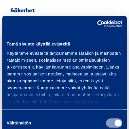
Säkerhet
Liknande produkter
Tämä sivusto käyttää evästeitä
Käytämme evästeitä tarjoamamme sisällön ja mainosten
räätälöimiseen, sosiaalisen median ominaisuuksien
A
tukemiseen ja kävijämäärämme analysoimiseen. Lisäksi
r
jaamme sosiaalisen median, mainosalan ja analytiikka-
m
alan kumppaneillemme tietoja siitä, miten käytät
e
sivustoamme. Kumppanimme voivat yhdistää näitä
r
tietoja muihin tietoihin, joita olet antanut heille tai joita on
kerätty, kun olet käyttänyt heidän palvelujaan.
i
n
Armeringskap 25 mm
Armerings
Suostumuksen
g
4
MAKITA DSC251
Välttämätön
valinta
s