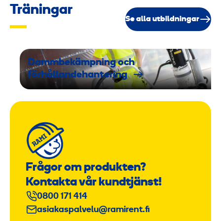
Träningar
Se alla utbildningar
Dammbekämpning och
förhållandehantering
Frågor om produkten?
Kontakta vår kundtjänst!
0800 171 414
asiakaspalvelu@ramirent.fi