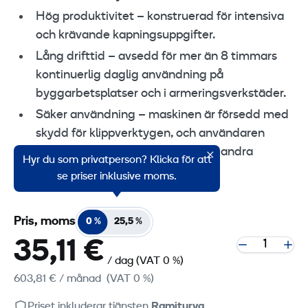
Hög produktivitet – konstruerad för intensiva
och krävande kapningsuppgifter.
Lång drifttid – avsedd för mer än 8 timmars
kontinuerlig daglig användning på
byggarbetsplatser och i armeringsverkstäder.
Säker användning – maskinen är försedd med
skydd för klippverktygen, och användaren
rekommenderas hörselskydd och andra
Hyr du som privatperson? Klicka för att
skyddsutrustningar.
se priser inklusive moms.
Pris, moms
0 %
25,5 %
35,11 €
/ dag
(VAT 0 %)
603,81 €
/ månad
(VAT 0 %)
Priset inkluderar tjänsten
Ramiturva