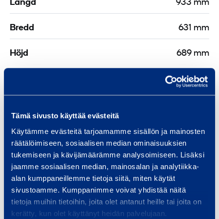
Längd
933 mm
Bredd
631 mm
Höjd
689 mm
Säkerhet
Tämä sivusto käyttää evästeitä
Käytämme evästeitä tarjoamamme sisällön ja mainosten
Liknande produkter
räätälöimiseen, sosiaalisen median ominaisuuksien
tukemiseen ja kävijämäärämme analysoimiseen. Lisäksi
jaamme sosiaalisen median, mainosalan ja analytiikka-
alan kumppaneillemme tietoja siitä, miten käytät
A
sivustoamme. Kumppanimme voivat yhdistää näitä
tietoja muihin tietoihin, joita olet antanut heille tai joita on
r
kerätty, kun olet käyttänyt heidän palvelujaan.
m