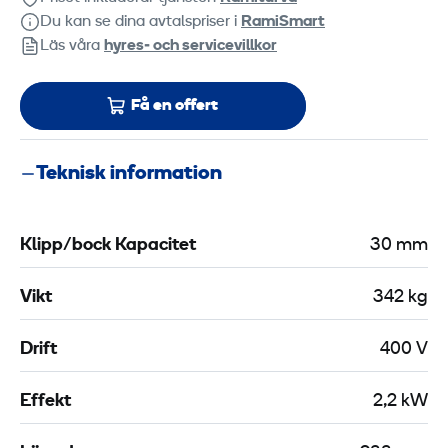
Du kan se dina avtalspriser i
RamiSmart
Läs våra
hyres‑ och servicevillkor
Få en offert
Teknisk information
Klipp/bock Kapacitet
30 mm
Vikt
342 kg
Drift
400 V
Effekt
2,2 kW