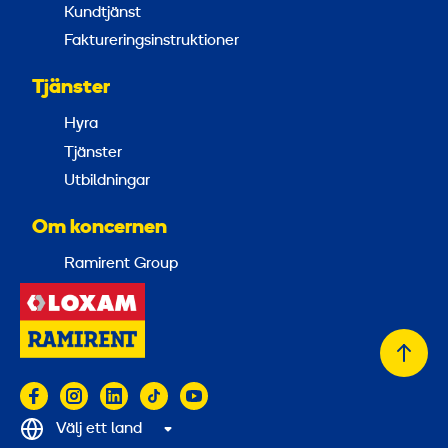
Kundtjänst
Faktureringsinstruktioner
Tjänster
Hyra
Tjänster
Utbildningar
Om koncernen
Ramirent Group
Tillb
till
topp
Välj ett land