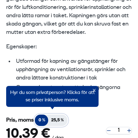
rör för luftkonditionering, sprinklerinstallationer och
andra lätta ramar i taket. Kapningen görs utan att
skada gängan, vilket gör att du kan skruva fast en
mutter utan extra förberedelser.
Egenskaper:
Utformad för kapning av gängstänger för
upphängning av ventilationsrör, sprinkler och
andra lättare konstruktioner i tak
Ger rena kapytor utan att skada gängorna
Hyr du som privatperson? Klicka för att
Inga grader behöver avlägsnas
se priser inklusive moms.
Pris, moms
0 %
25,5 %
10,39 €
/ dag