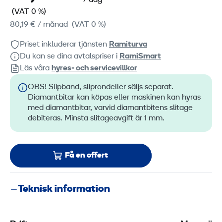
(VAT 0 %)
80,19 €
/ månad
(VAT 0 %)
Priset inkluderar tjänsten
Ramiturva
Du kan se dina avtalspriser i
RamiSmart
Läs våra
hyres‑ och servicevillkor
OBS! Slipband, sliprondeller säljs separat.
Diamantbitar kan köpas eller maskinen kan hyras
med diamantbitar, varvid diamantbitens slitage
debiteras. Minsta slitageavgift är 1 mm.
Få en offert
Teknisk information