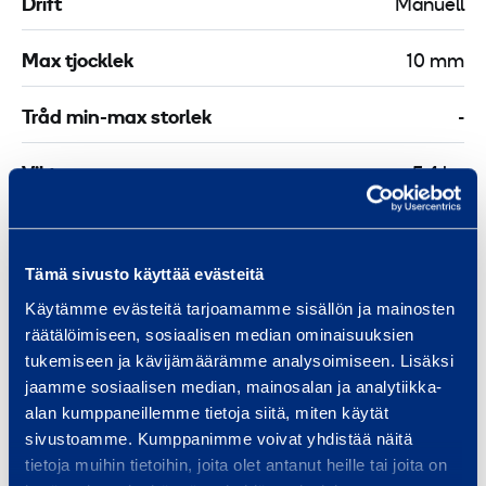
Drift
Manuell
Max tjocklek
10 mm
Tråd min-max storlek
-
Vikt
5,4 kg
Längd
800 mm
Tämä sivusto käyttää evästeitä
Bredd
40 mm
Käytämme evästeitä tarjoamamme sisällön ja mainosten
räätälöimiseen, sosiaalisen median ominaisuuksien
Höjd
95 mm
tukemiseen ja kävijämäärämme analysoimiseen. Lisäksi
jaamme sosiaalisen median, mainosalan ja analytiikka-
alan kumppaneillemme tietoja siitä, miten käytät
sivustoamme. Kumppanimme voivat yhdistää näitä
Säkerhet
tietoja muihin tietoihin, joita olet antanut heille tai joita on