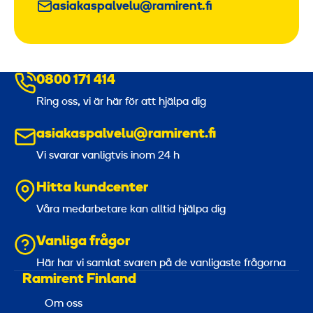
asiakaspalvelu@ramirent.fi
0800 171 414
Ring oss, vi är här för att hjälpa dig
asiakaspalvelu@ramirent.fi
Vi svarar vanligtvis inom 24 h
Hitta kundcenter
Våra medarbetare kan alltid hjälpa dig
Vanliga frågor
Här har vi samlat svaren på de vanligaste frågorna
Ramirent Finland
Om oss