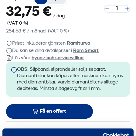
32,75 €
/ dag
(VAT 0 %)
254,68 €
/ månad
(VAT 0 %)
Priset inkluderar tjänsten
Ramiturva
Du kan se dina avtalspriser i
RamiSmart
Läs våra
hyres‑ och servicevillkor
OBS! Slipband, sliprondeller säljs separat.
Diamantbitar kan köpas eller maskinen kan hyras
med diamantbitar, varvid diamantbitens slitage
debiteras. Minsta slitageavgift är 1 mm.
Få en offert
Teknisk information