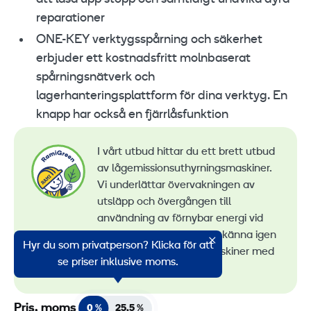
reparationer
ONE-KEY verktygsspårning och säkerhet
erbjuder ett kostnadsfritt molnbaserat
spårningsnätverk och
lagerhanteringsplattform för dina verktyg. En
knapp har också en fjärrlåsfunktion
I vårt utbud hittar du ett brett utbud
av lågemissionsuthyrningsmaskiner.
Vi underlättar övervakningen av
utsläpp och övergången till
användning av förnybar energi vid
maskinuthyrning. Du kan känna igen
Hyr du som privatperson? Klicka för att
alla våra lågemissionsmaskiner med
se priser inklusive moms.
RamiGreen-märket
.
Pris, moms
0 %
25,5 %