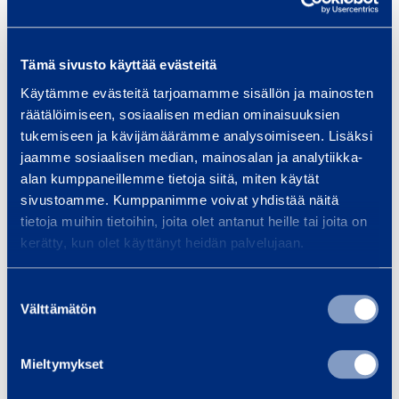
Drift
Batteri
Tämä sivusto käyttää evästeitä
Käytämme evästeitä tarjoamamme sisällön ja mainosten
Nit min-max diameter
4,8-7 mm
räätälöimiseen, sosiaalisen median ominaisuuksien
tukemiseen ja kävijämäärämme analysoimiseen. Lisäksi
Totalvikt
2,5 kg
jaamme sosiaalisen median, mainosalan ja analytiikka-
alan kumppaneillemme tietoja siitä, miten käytät
Batterispänning
18 V
sivustoamme. Kumppanimme voivat yhdistää näitä
tietoja muihin tietoihin, joita olet antanut heille tai joita on
Längd
475 mm
kerätty, kun olet käyttänyt heidän palvelujaan.
Bredd
126 mm
Suostumuksen
Välttämätön
valinta
Höjd
365 mm
Mieltymykset
Nit min diameter
4,8 mm