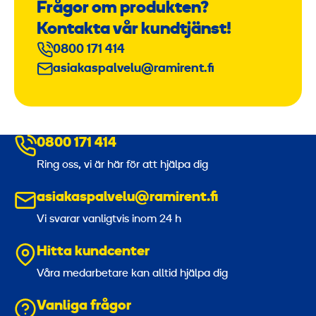
Frågor om produkten?
Kontakta vår kundtjänst!
0800 171 414
asiakaspalvelu@ramirent.fi
0800 171 414
Ring oss, vi är här för att hjälpa dig
asiakaspalvelu@ramirent.fi
Vi svarar vanligtvis inom 24 h
Hitta kundcenter
Våra medarbetare kan alltid hjälpa dig
Vanliga frågor