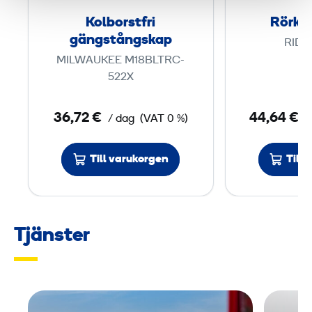
s
Kolborstfri
Rörka
t
gängstångskap
RIDG
f
MILWAUKEE M18BLTRC-
r
522X
i
g
36,72 €
44,64 €
/ dag
(VAT 0 %)
/
ä
n
Till varukorgen
Till
g
s
t
å
Tjänster
n
g
s
k