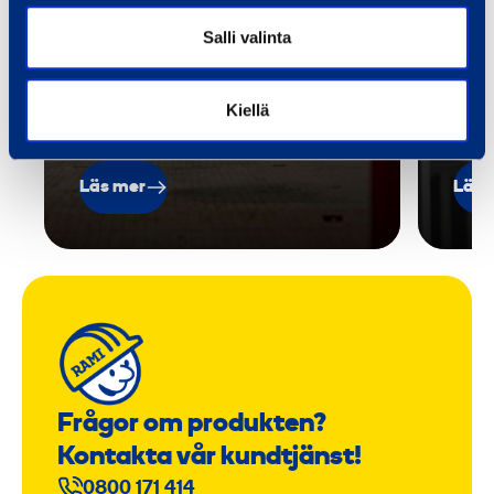
flexibelt, snabbt och pålitligt.
småu
Salli valinta
och 
när
Kiellä
Läs mer
Läs 
Frågor om produkten?
Kontakta vår kundtjänst!
0800 171 414