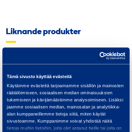
Liknande produkter
S
t
å
Tämä sivusto käyttää evästeitä
l
Käytämme evästeitä tarjoamamme sisällön ja mainosten
b
räätälöimiseen, sosiaalisen median ominaisuuksien
o
tukemiseen ja kävijämäärämme analysoimiseen. Lisäksi
d
jaamme sosiaalisen median, mainosalan ja analytiikka-
Stålbod T30'
Stål
alan kumppaneillemme tietoja siitä, miten käytät
T
CONTAINEX 3028NO
CONTAINE
sivustoamme. Kumppanimme voivat yhdistää näitä
3
tietoja muihin tietoihin, joita olet antanut heille tai joita on
0