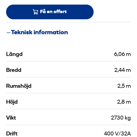
Få en offert
Teknisk information
Längd
6,06 m
Bredd
2,44 m
Rumshöjd
2,5 m
Höjd
2,8 m
Vikt
2730 kg
Drift
400 V/32A