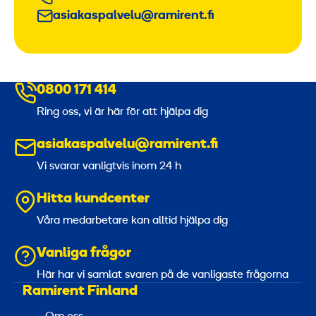
asiakaspalvelu@ramirent.fi
0800 171 414
Ring oss, vi är här för att hjälpa dig
asiakaspalvelu@ramirent.fi
Vi svarar vanligtvis inom 24 h
Hitta kundcenter
Våra medarbetare kan alltid hjälpa dig
Vanliga frågor
Här har vi samlat svaren på de vanligaste frågorna
Ramirent Finland