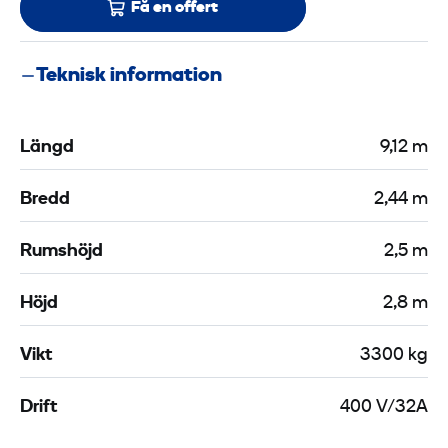
Få en offert
Teknisk information
Längd
9,12 m
Bredd
2,44 m
Rumshöjd
2,5 m
Höjd
2,8 m
Vikt
3300 kg
Drift
400 V/32A