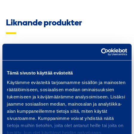
Liknande produkter
S
t
å
Tämä sivusto käyttää evästeitä
l
Käytämme evästeitä tarjoamamme sisällön ja mainosten
b
räätälöimiseen, sosiaalisen median ominaisuuksien
o
tukemiseen ja kävijämäärämme analysoimiseen. Lisäksi
d
Stålbod D2
Stå
jaamme sosiaalisen median, mainosalan ja analytiikka-
D
alan kumppaneillemme tietoja siitä, miten käytät
CONTAINEX 2028NO1LW
CONTAINEX
2
sivustoamme. Kumppanimme voivat yhdistää näitä
tietoja muihin tietoihin, joita olet antanut heille tai joita on
kerätty, kun olet käyttänyt heidän palvelujaan.