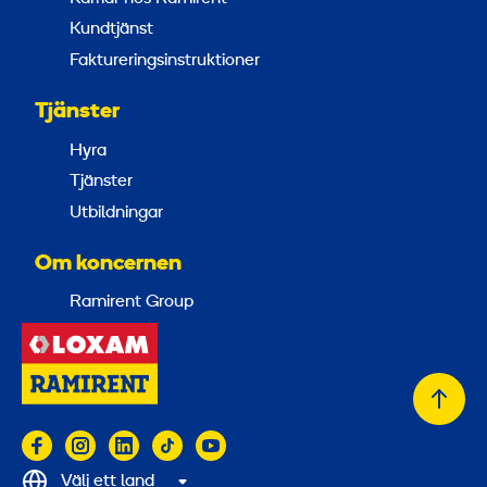
Kundtjänst
Faktureringsinstruktioner
Tjänster
Hyra
Tjänster
Utbildningar
Om koncernen
Ramirent Group
Tillb
till
topp
Välj ett land