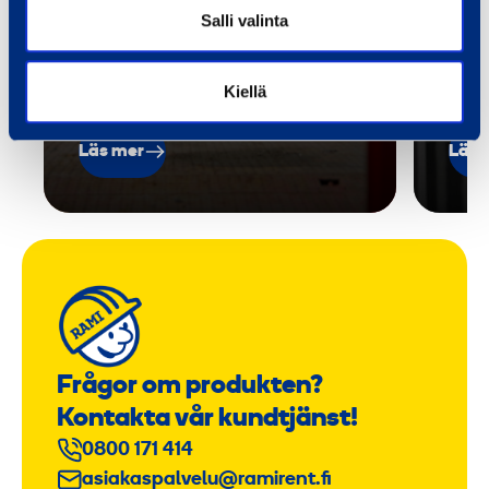
Salli valinta
och 
när
Kiellä
Läs mer
Läs 
Frågor om produkten?
Kontakta vår kundtjänst!
0800 171 414
asiakaspalvelu@ramirent.fi