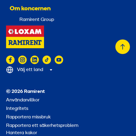
Om koncernen
Ramirent Group
Tillb
till
topp
Välj ett land
© 2026 Ramirent
Användarvillkor
Integritets
Rapportera missbruk
Rapportera ett säkerhetsproblem
Hantera kakor