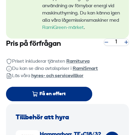
användning av förnybar energi vid
maskinuthyrning. Du kan känna igen
alla våra lågemissionsmaskiner med
RamiGreen-märket
.
Pris på förfrågan
Priset inkluderar tjänsten
Ramiturva
Du kan se dina avtalspriser i
RamiSmart
Läs våra
hyres‑ och servicevillkor
Få en offert
Tillbehör att hyra
H
Hammarborr, TE-C18/32