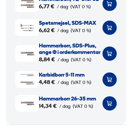
a
6,77 €
/ dag
(VAT 0 %)
m
m
S
Spetsmejsel, SDS-MAX
a
p
6,62 €
/ dag
(VAT 0 %)
r
e
b
t
H
Hammarborr, SDS-Plus,
o
s
a
ange Ø i orderkommentar
r
m
m
8,84 €
/ dag
(VAT 0 %)
r
e
m
K
,
j
a
Karbidborr 5-11 mm
a
4,48 €
T
s
r
/ dag
(VAT 0 %)
r
E
e
b
b
H
-
l
o
Hammarborr 26-35 mm
i
a
14,34 €
C
,
r
/ dag
(VAT 0 %)
d
m
1
S
r
b
m
8
D
,
o
a
/
S
S