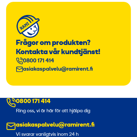
/
2
J
Frågor om produkten?
Kontakta vår kundtjänst!
0800 171 414
asiakaspalvelu@ramirent.fi
0800 171 414
Ring oss, vi är här för att hjälpa dig
asiakaspalvelu@ramirent.fi
Vi svarar vanligtvis inom 24 h