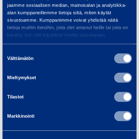
Dokument
d
jaamme sosiaalisen median, mainosalan ja analytiikka-
e
alan kumppaneillemme tietoja siitä, miten käytät
r
sivustoamme. Kumppanimme voivat yhdistää näitä
k
tietoja muihin tietoihin, joita olet antanut heille tai joita on
Liknande produkter
kerätty, kun olet käyttänyt heidän palvelujaan.
o
m
Suostumuksen
m
Välttämätön
B
valinta
e
r
n
u
t
Mieltymykset
s
a
h
r
Tilastot
l
e
Brushless Hammer
Borrh
Markkinointi
s
Drill with extension
batte
s
rod, 4,6 kg / 2 J
MAKITA 
H
MAKITA DHR242RTJW