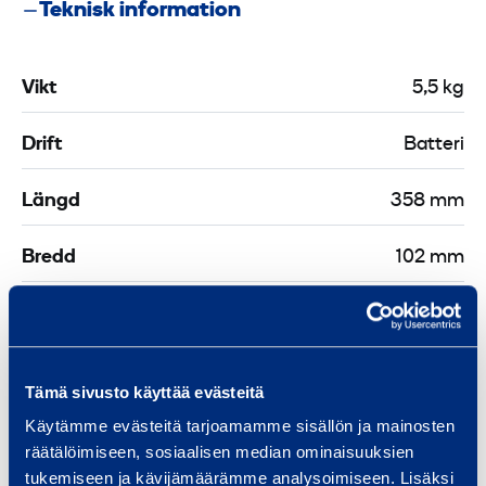
Teknisk information
r
r
3
-
D
r
b
2
M
S
5
o
A
-
Vikt
5,5 kg
-
r
X
P
1
r
l
Drift
Batteri
1
2
u
6
s
Längd
358 mm
m
-
,
m
3
Bredd
102 mm
a
5
n
Höjd
238 mm
g
m
e
m
Ø
Tämä sivusto käyttää evästeitä
i
Säkerhet
Käytämme evästeitä tarjoamamme sisällön ja mainosten
o
räätälöimiseen, sosiaalisen median ominaisuuksien
r
tukemiseen ja kävijämäärämme analysoimiseen. Lisäksi