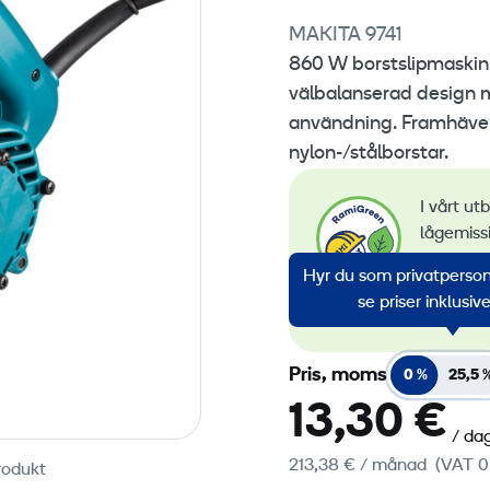
MAKITA 9741
860 W borstslipmaskin 
välbalanserad design m
användning. Framhäver
nylon-/stålborstar.
I vårt ut
lågemiss
övervakn
Hyr du som privatperson?
av förny
se priser inklusi
alla vår
Pris, moms
0 %
25,5 
13,30 €
/ da
213,38 €
/ månad
(VAT 0
rodukt