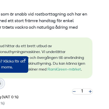
som är snabb vid rostborttagning och har en
ed ett stort främre handtag för enkel
 träets vackra och naturliga ådring med
bud hittar du ett brett utbud av
ionsuthyrningsmaskiner. Vi underlättar
ingen av utsläpp och övergången till användning
 Klicka för att
bar energi vid maskinuthyrning. Du kan känna igen
ve moms.
a lågemissionsmaskiner med
RamiGreen-märket
.
%
g
(VAT 0 %)
 %)