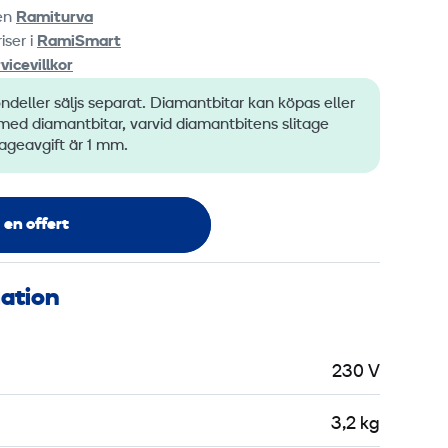
ten
Ramiturva
iser i
RamiSmart
vicevillkor
ndeller säljs separat. Diamantbitar kan köpas eller
ed diamantbitar, varvid diamantbitens slitage
tageavgift är 1 mm.
 en offert
mation
230 V
3,2 kg