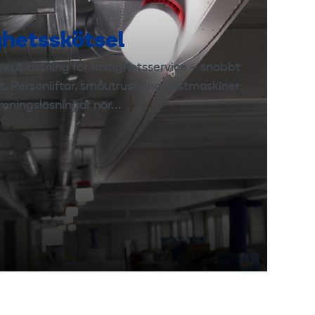
ghetsskötsel
v utrustning för fastighetsservice – snabbt
lt. Personliftar, småutrustning, lastmaskiner
mningslösningar när…