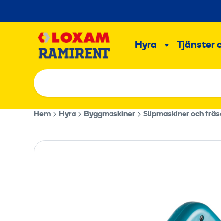
Hoppa
till
Main
innehållet
Hyra
Tjänster 
Undermeny
Hem
Hyra
Byggmaskiner
Slipmaskiner och fräs