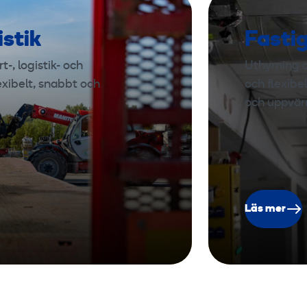
istik
Fasti
-, logistik- och
Uthyrning a
exibelt, snabbt och
och flexibe
och uppvär
Läs mer