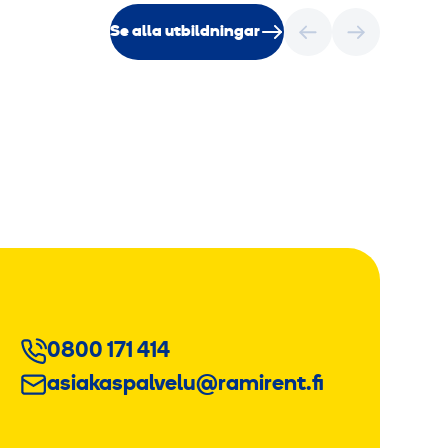
Se alla utbildningar
0800 171 414
asiakaspalvelu@ramirent.fi