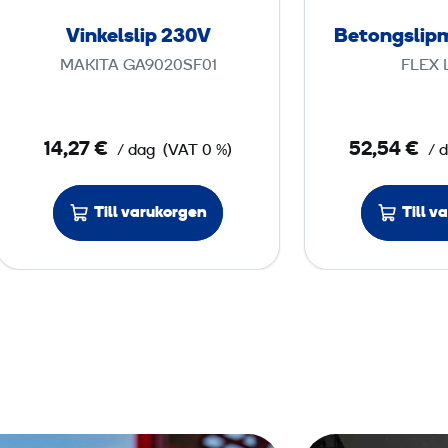
s
Vinkelslip 230V
Betongslip
l
MAKITA GA9020SF01
FLEX 
i
p
2
14,27 €
52,54 €
/ dag
(VAT 0 %)
/ 
3
0
V
Till varukorgen
Till v