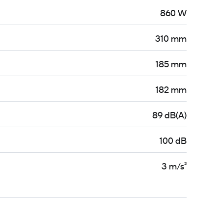
860 W
310 mm
185 mm
182 mm
89 dB(A)
100 dB
3 m/s²