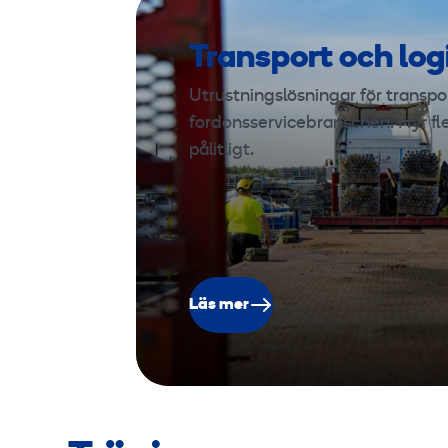
Transport och log
Utrustningslösningar för transport
fordonsservicebranschen. Hyr fl
pålitligt.
Läs mer