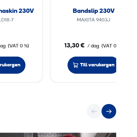
s
i
maskin 230V
Bandslip 230V
l
p
LD18-7
MAKITA 9403J
i
2
p
3
m
0
13,30 €
dag
(VAT 0 %)
/ dag
(VAT 0 %)
a
V
s
k
arukorgen
Till varukorgen
i
n
2
3
0
V