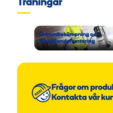
Träningar
Dammbekämpning och
förhållandehantering
Frågor om produ
Kontakta vår ku