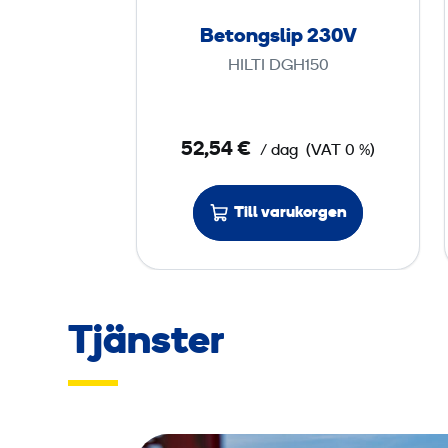
s
Betongslip 230V
l
HILTI DGH150
i
p
2
52,54 €
/ dag
(VAT 0 %)
3
0
V
Till varukorgen
Tjänster