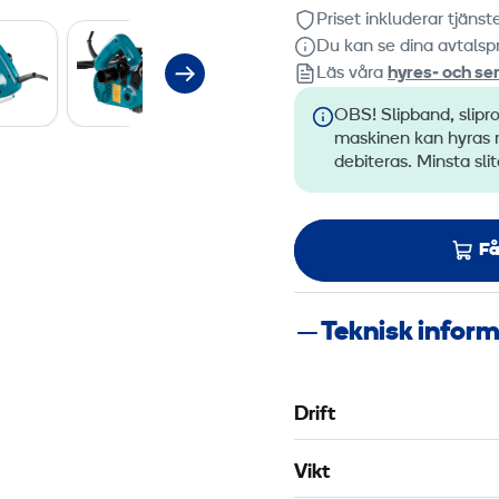
Priset inkluderar tjäns
Du kan se dina avtalspr
Läs våra
hyres‑ och ser
OBS! Slipband, slipro
maskinen kan hyras m
debiteras. Minsta sli
Få
Teknisk infor
Drift
Vikt