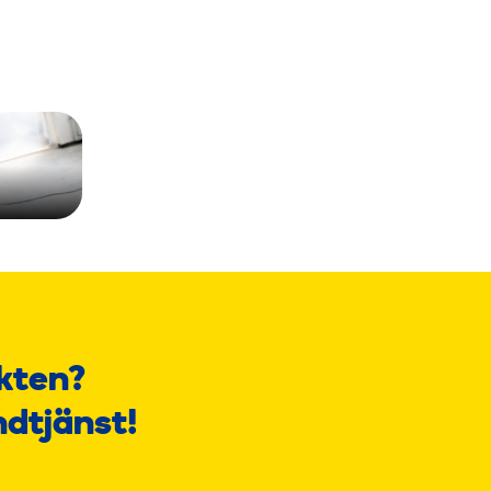
kten?
ndtjänst!