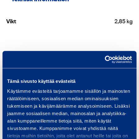
r
6
Vikt
2,85 kg
0
m
m
Liknande produkter
3
m
Tämä sivusto käyttää evästeitä
P
Käytämme evästeitä tarjoamamme sisällön ja mainosten
l
räätälöimiseen, sosiaalisen median ominaisuuksien
a
tukemiseen ja kävijämäärämme analysoimiseen. Lisäksi
s
jaamme sosiaalisen median, mainosalan ja analytiikka-
t
alan kumppaneillemme tietoja siitä, miten käytät
sivustoamme. Kumppanimme voivat yhdistää näitä
p
tietoja muihin tietoihin, joita olet antanut heille tai joita on
l