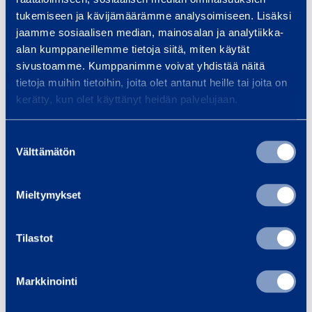
Liknande produkter
tukemiseen ja kävijämäärämme analysoimiseen. Lisäksi
jaamme sosiaalisen median, mainosalan ja analytiikka-
alan kumppaneillemme tietoja siitä, miten käytät
S
sivustoamme. Kumppanimme voivat yhdistää näitä
p
tietoja muihin tietoihin, joita olet antanut heille tai joita on
kerätty, kun olet käyttänyt heidän palvelujaan.
i
k
Suostumuksen
s
Välttämätön
valinta
t
a
Spikstativ
Plastpla
Mieltymykset
t
J2
i
v
Tilastot
0,66 €
1,00 €
/ dag
(VAT 0 %)
/ 
Markkinointi
Till varukorgen
Till