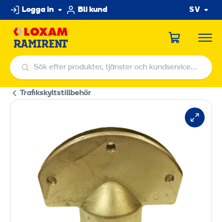
Hoppa
Logga in
Bli kund
SV
till
innehållet
Sök efter produkter, tjänster och kundservicecenter
Sök efter produkter, tjänster och kundservicecenter
Trafikskyltstillbehör