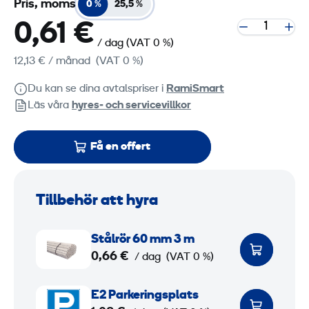
Pris, moms
0 %
25,5 %
0,61 €
/ dag
(VAT 0 %)
12,13 €
/ månad
(VAT 0 %)
Du kan se dina avtalspriser i
RamiSmart
Läs våra
hyres‑ och servicevillkor
Få en offert
Tillbehör att hyra
S
Stålrör 60 mm 3 m
t
0,66 €
/ dag
(VAT 0 %)
å
l
E
E2 Parkeringsplats
r
2