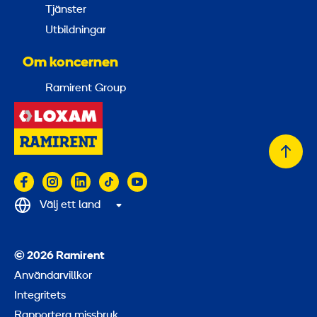
Tjänster
Utbildningar
Om koncernen
Ramirent Group
Tillb
till
topp
Välj ett land
© 2026 Ramirent
Användarvillkor
Integritets
Rapportera missbruk