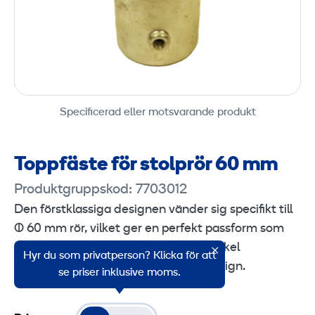
Specificerad eller motsvarande produkt
Toppfäste för stolprör 60 mm
Produktgruppskod: 7703012
Den förstklassiga designen vänder sig specifikt till
Ø 60 mm rör, vilket ger en perfekt passform som
garanterar stabilitet och säkerhet. Enkel
Hyr du som privatperson? Klicka för att
installation med användarvänliga design.
se priser inklusive moms.