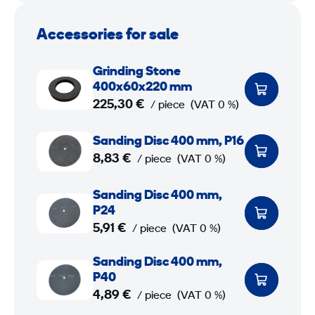
g
R
t
a
B
e
Accessories for sale
e
t
a
m
e
G
s
o
Grinding Stone
f
r
e
v
400x60x220 mm
o
i
f
a
225,30 €
/ piece
(VAT 0 %)
r
n
o
l
G
S
d
r
C
Sanding Disc 400 mm, P16
r
a
8,83 €
i
p
u
/ piece
(VAT 0 %)
i
n
n
a
p
n
d
S
Sanding Disc 400 mm,
g
p
d
i
a
P24
S
e
i
n
n
5,91 €
/ piece
(VAT 0 %)
t
r
n
g
d
o
S
Sanding Disc 400 mm,
g
D
i
n
a
P40
S
i
n
e
n
4,89 €
/ piece
(VAT 0 %)
t
s
g
4
d