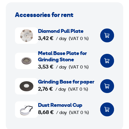
Accessories for rent
D
Diamond Pull Plate
i
3,42 €
/ day
(VAT 0 %)
a
m
M
Metal Base Plate for
o
e
Grinding Stone
n
t
3,53 €
/ day
(VAT 0 %)
d
a
G
P
l
Grinding Base for paper
r
2,76 €
u
B
/ day
(VAT 0 %)
i
l
a
n
D
l
s
Dust Removal Cup
d
u
8,68 €
P
e
/ day
(VAT 0 %)
i
s
l
P
n
t
a
l