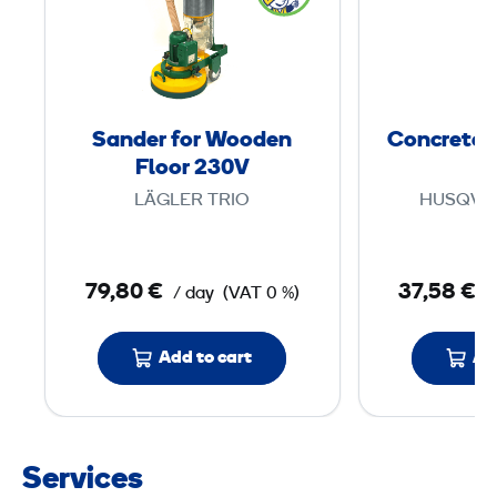
n
d
e
r
f
Sander for Wooden
Concrete F
o
Floor 230V
2
r
LÄGLER TRIO
HUSQVA
W
o
o
79,80 €
37,58 €
/ day
(VAT 0 %)
/
d
e
Add to cart
Ad
n
F
l
o
Services
o