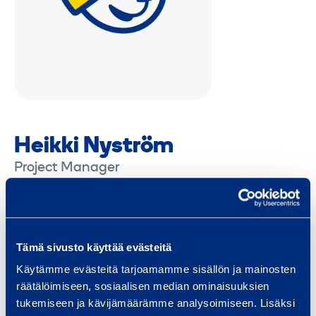
Heikki Nyström
Project Manager
Central Finland
Eastern Finland
Finland Proper
Helsinki Metropolitan area
Häme
Kainuu
Karelia
Kymenlaakso
Lapland
Nationwide
Northern Finland
Tämä sivusto käyttää evästeitä
Northern Ostrobothnia
Pirkanmaa
Pohjanmaa
Satakunta
Savonia
Southern Finland
Uusimaa
Käytämme evästeitä tarjoamamme sisällön ja mainosten
Western Finland
räätälöimiseen, sosiaalisen median ominaisuuksien
tukemiseen ja kävijämäärämme analysoimiseen. Lisäksi
heikki.nystrom@ramirent.fi