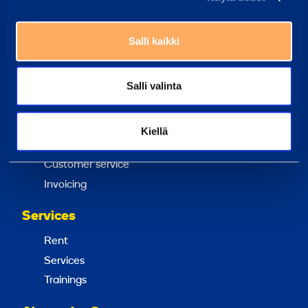
Our customer center staff can always help you
Salli kaikki
Frequently Asked Questions
Here we have gathered the answers to the most
common questions
Salli valinta
Ramirent Finland
About us
Kiellä
Career at Ramirent
Customer service
Invoicing
Services
Rent
Services
Trainings