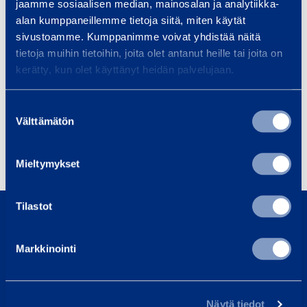
jaamme sosiaalisen median, mainosalan ja analytiikka-
alan kumppaneillemme tietoja siitä, miten käytät
+358 40 809 4449
sivustoamme. Kumppanimme voivat yhdistää näitä
tietoja muihin tietoihin, joita olet antanut heille tai joita on
Services
kerätty, kun olet käyttänyt heidän palvelujaan.
Suostumuksen
Välttämätön
valinta
Events
Mieltymykset
0800 171 414
Tilastot
Call us, our customer service is here to help
Markkinointi
asiakaspalvelu@ramirent.fi
We normally respond within 24h
Find Customer Center
Näytä tiedot