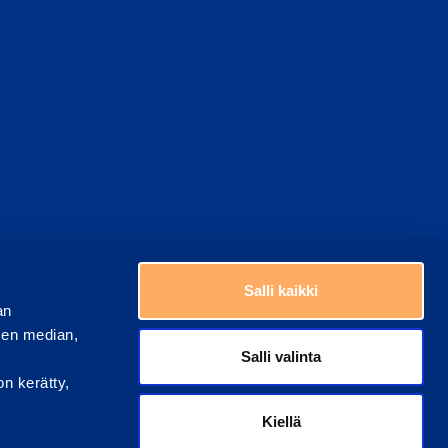
top
Choose a country
Salli kaikki
an
sen median,
Salli valinta
on kerätty,
Kiellä