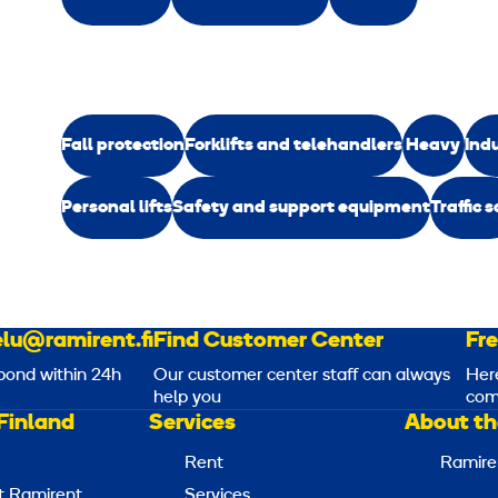
Fall protection
Forklifts and telehandlers
Heavy
Ind
Personal lifts
Safety and support equipment
Traffic 
lu@ramirent.fi
Find Customer Center
Fr
pond within 24h
Our customer center staff can always
Her
help you
com
Finland
Services
About th
Rent
Ramire
t Ramirent
Services