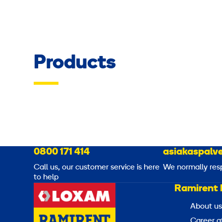
Products
0800 171 414
asiakaspalve
Call us, our customer service is here
We normally res
to help
Ramirent 
About us
Career a