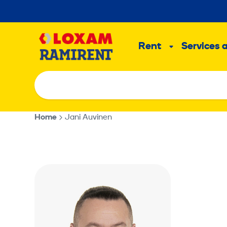
Skip
to
Main
content
Rent
Services 
Sub
menu
Home
Jani Auvinen