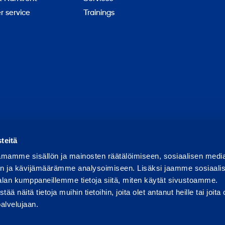
 service
Trainings
Report abuse
Report a security issue
Manage cookies
teitä
mamme sisällön ja mainosten räätälöimiseen, sosiaalisen medi
n ja kävijämäärämme analysoimiseen. Lisäksi jaamme sosiaali
alan kumppaneillemme tietoja siitä, miten käytät sivustoamme.
näitä tietoja muihin tietoihin, joita olet antanut heille tai joita 
palvelujaan.