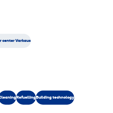
 center Varkaus
Cleaning
Refuelling
Building technology