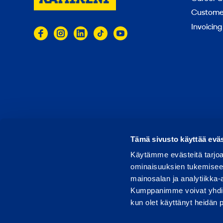
Customer
Invoicing
© 2026 Ramirent
Terms of use
Privacy notice
Tämä sivusto käyttää eväs
Käytämme evästeitä tarjoa
ominaisuuksien tukemisee
mainosalan ja analytiikka-
Kumppanimme voivat yhdistää 
kun olet käyttänyt heidän 