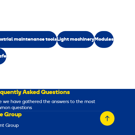
ustrial maintenance tools
Light machinery
Modules
safe
equently Asked Questions
e we have gathered the answers to the most
mon questions
e Group
Back
nt Group
to