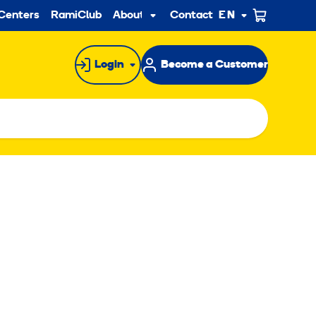
ndary
Centers
RamiClub
About us
Contact
EN
Sub
menu
Login
Become a Customer