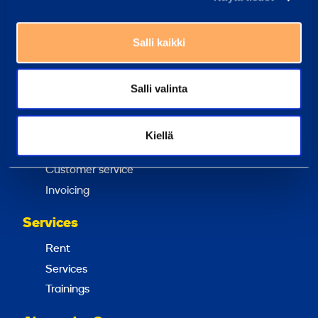
Our customer center staff can always help you
Salli kaikki
Frequently Asked Questions
Here we have gathered the answers to the most
common questions
Salli valinta
Ramirent Finland
About us
Kiellä
Career at Ramirent
Customer service
Invoicing
Services
Rent
Services
Trainings