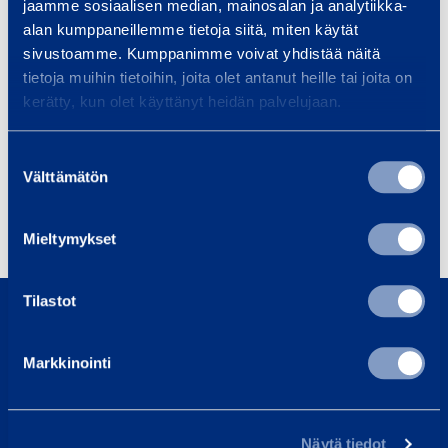
jaamme sosiaalisen median, mainosalan ja analytiikka-
alan kumppaneillemme tietoja siitä, miten käytät
+358 40 628 3165
sivustoamme. Kumppanimme voivat yhdistää näitä
tietoja muihin tietoihin, joita olet antanut heille tai joita on
Products
kerätty, kun olet käyttänyt heidän palvelujaan.
Suostumuksen
Välttämätön
valinta
Forklifts and telehandlers
Heavy
Personal lifts
Mieltymykset
0800 171 414
Tilastot
Call us, our customer service is here to help
Markkinointi
asiakaspalvelu@ramirent.fi
We normally respond within 24h
Find Customer Center
Näytä tiedot