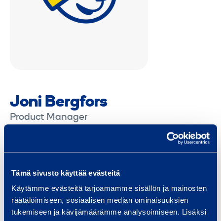
Joni Bergfors
Product Manager
Central Finland
Eastern Finland
Finland Proper
Helsinki Metropolitan area
Häme
Kainuu
Karelia
Kymenlaakso
Lapland
Nationwide
Northern Finland
Tämä sivusto käyttää evästeitä
Northern Ostrobothnia
Pirkanmaa
Pohjanmaa
Satakunta
Savonia
Southern Finland
Uusimaa
Käytämme evästeitä tarjoamamme sisällön ja mainosten
Western Finland
räätälöimiseen, sosiaalisen median ominaisuuksien
tukemiseen ja kävijämäärämme analysoimiseen. Lisäksi
joni.bergfors@ramirent.fi