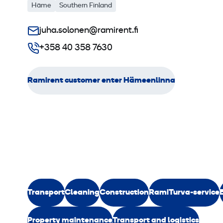
Häme
Southern Finland
juha.solonen@ramirent.fi
+358 40 358 7630
Ramirent customer enter Hämeenlinna
Transport
Cleaning
Construction
RamiTurva-service
Property maintenance
Transport and logistics