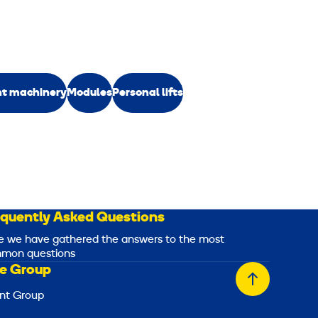
ht machinery
Modules
Personal lifts
equently Asked Questions
e we have gathered the answers to the most
mon questions
e Group
Back
nt Group
to