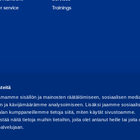
 service
Trainings
Report abuse
Report a security issue
Manage cookies
teitä
mamme sisällön ja mainosten räätälöimiseen, sosiaalisen medi
n ja kävijämäärämme analysoimiseen. Lisäksi jaamme sosiaali
alan kumppaneillemme tietoja siitä, miten käytät sivustoamme.
näitä tietoja muihin tietoihin, joita olet antanut heille tai joita 
palvelujaan.