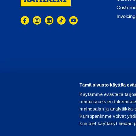
Customer
Invoicing
© 2026 Ramirent
Terms of use
Privacy notice
Tämä sivusto käyttää eväs
Käytämme evästeitä tarjoa
ominaisuuksien tukemisee
mainosalan ja analytiikka-
Kumppanimme voivat yhdistää 
kun olet käyttänyt heidän 