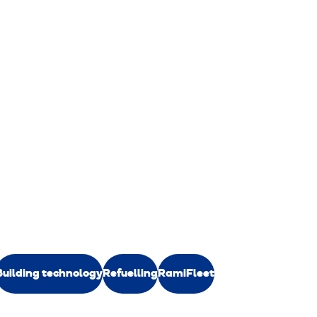
Building technology
Refuelling
RamiFleet