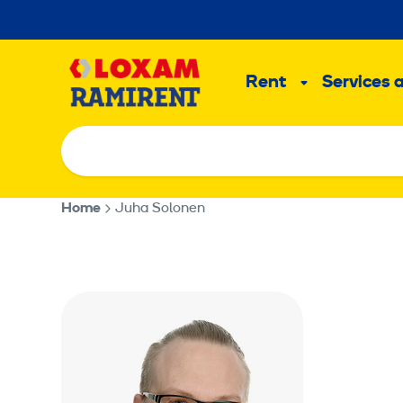
Skip
to
Main
content
Rent
Services 
Sub
menu
Home
Juha Solonen