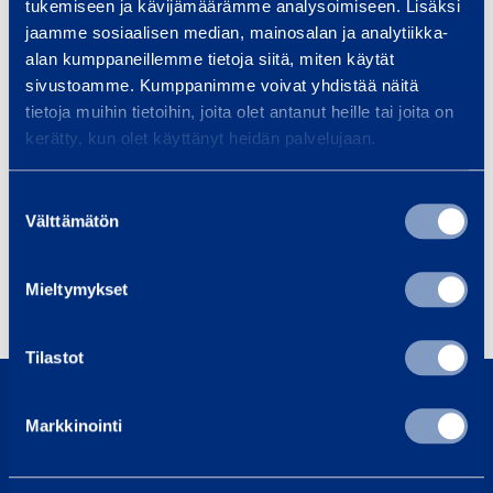
tukemiseen ja kävijämäärämme analysoimiseen. Lisäksi
jaamme sosiaalisen median, mainosalan ja analytiikka-
+358 50 357 6403
alan kumppaneillemme tietoja siitä, miten käytät
sivustoamme. Kumppanimme voivat yhdistää näitä
Products
tietoja muihin tietoihin, joita olet antanut heille tai joita on
kerätty, kun olet käyttänyt heidän palvelujaan.
Suostumuksen
Välttämätön
valinta
Industrial maintenance tools
Mieltymykset
Telecommunication tools
Tilastot
0800 171 414
Call us, our customer service is here to help
Markkinointi
asiakaspalvelu@ramirent.fi
We normally respond within 24h