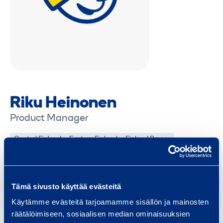
Riku Heinonen
Product Manager
Central Finland
Eastern Finland
Finland Proper
Helsinki Metropolitan area
Häme
Kainuu
Karelia
Kymenlaakso
Lapland
Nationwide
Northern Finland
Northern Ostrobothnia
Pirkanmaa
Pohjanmaa
Tämä sivusto käyttää evästeitä
Satakunta
Savonia
Southern Finland
Uusimaa
Western Finland
Käytämme evästeitä tarjoamamme sisällön ja mainosten
räätälöimiseen, sosiaalisen median ominaisuuksien
riku.heinonen@ramirent.fi