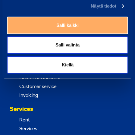
Näytä tiedot
Find Customer Center
Our customer center staff can always help you
Salli kaikki
Frequently Asked Questions
Salli valinta
Here we have gathered the answers to the most
common questions
Ramirent Finland
Kiellä
About us
Career at Ramirent
Customer service
Invoicing
Services
Rent
Services