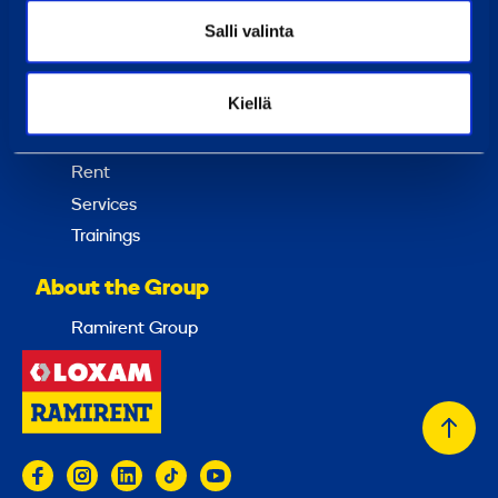
Career at Ramirent
Salli valinta
Customer service
Invoicing
Kiellä
Services
Rent
Services
Trainings
About the Group
Ramirent Group
Back
to