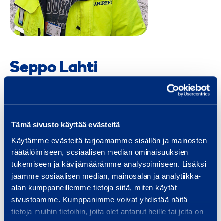
Seppo Lahti
Technical Manager
Southern Finland
seppo.lahti@ramirent.fi
Tämä sivusto käyttää evästeitä
Käytämme evästeitä tarjoamamme sisällön ja mainosten
+358 400 105 106
räätälöimiseen, sosiaalisen median ominaisuuksien
tukemiseen ja kävijämäärämme analysoimiseen. Lisäksi
Services
jaamme sosiaalisen median, mainosalan ja analytiikka-
alan kumppaneillemme tietoja siitä, miten käytät
sivustoamme. Kumppanimme voivat yhdistää näitä
tietoja muihin tietoihin, joita olet antanut heille tai joita on