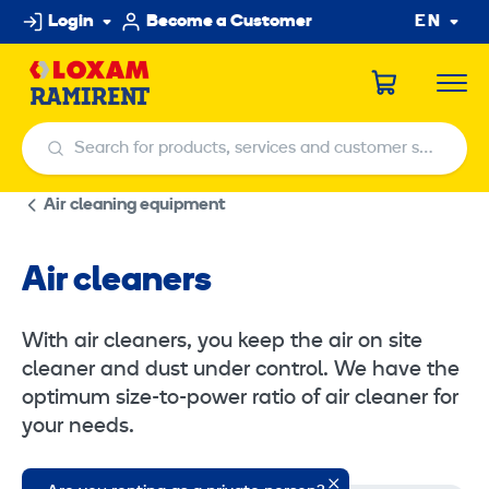
Skip
Login
Become a Customer
EN
to
content
Search for products, services and customer service centers
Search for products, services and customer service centers
Air cleaning equipment
Air cleaners
With air cleaners, you keep the air on site
cleaner and dust under control. We have the
optimum size-to-power ratio of air cleaner for
your needs.