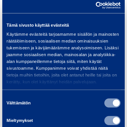
n
n
Request offer
Request offer
e
e
r
r
Tämä sivusto käyttää evästeitä
Add to cart
Add to cart
7
1
Käytämme evästeitä tarjoamamme sisällön ja mainosten
0
4
räätälöimiseen, sosiaalisen median ominaisuuksien
2
0
tukemiseen ja kävijämäärämme analysoimiseen. Lisäksi
H
H
0
jaamme sosiaalisen median, mainosalan ja analytiikka-
E
E
m
alan kumppaneillemme tietoja siitä, miten käytät
P
P
³
m
sivustoamme. Kumppanimme voivat yhdistää näitä
A
A
/
³
tietoja muihin tietoihin, joita olet antanut heille tai joita on
A
A
kerätty, kun olet käyttänyt heidän palvelujaan.
h
/
i
i
h
r
r
Suostumuksen
HEPA Air
HEPA Air
C
C
Välttämätön
valinta
Cleaner
Cleaner
l
l
4100 m³/h
300 m³/h
e
e
STRONG 4000
STRONG LITE300
Mieltymykset
a
a