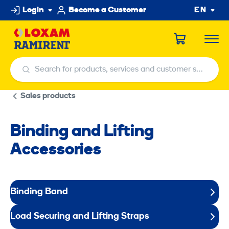
Skip
Login
Become a Customer
EN
to
content
Search for products, services and customer service centers
Search for products, services and customer service centers
Sales products
Binding and Lifting
Accessories
Binding Band
Load Securing and Lifting Straps