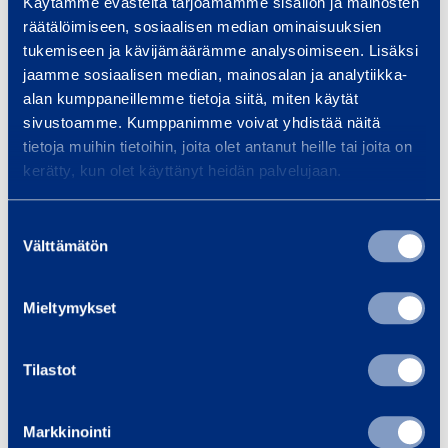
Käytämme evästeitä tarjoamamme sisällön ja mainosten
n
n
d
räätälöimiseen, sosiaalisen median ominaisuuksien
g
g
a
d
Lashing system
Lashing
tukemiseen ja kävijämäärämme analysoimiseen. Lisäksi
s
S
35 mm / LC
N
System 25 mm
a
jaamme sosiaalisen median, mainosalan ja analytiikka-
y
y
1000 daN / 6 m
LC 400 daN 5m
alan kumppaneillemme tietoja siitä, miten käytät
5
N
s
s
sivustoamme. Kumppanimme voivat yhdistää näitä
6
HAKLIFT
HAKLIFT
t
t
tietoja muihin tietoihin, joita olet antanut heille tai joita on
m
e
e
kerätty, kun olet käyttänyt heidän palvelujaan.
m
7,43 €
3,38 €
/
/
m
m
piece
(
VAT
0 %)
piece
(
VAT
0 %)
3
2
Suostumuksen
Välttämätön
valinta
5
5
Add to cart
Add to cart
m
m
Mieltymykset
m
m
S
L
/
L
Tilastot
t
a
L
C
e
s
C
4
Markkinointi
e
h
1
0