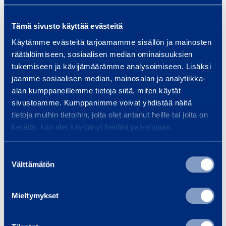
a
a
Tämä sivusto käyttää evästeitä
n
n
T
d
d
Käytämme evästeitä tarjoamamme sisällön ja mainosten
u
i
i
räätälöimiseen, sosiaalisen median ominaisuuksien
n
tukemiseen ja kävijämäärämme analysoimiseen. Lisäksi
n
n
g
jaamme sosiaalisen median, mainosalan ja analytiikka-
g
g
s
alan kumppaneillemme tietoja siitä, miten käytät
D
D
t
sivustoamme. Kumppanimme voivat yhdistää näitä
i
i
tietoja muihin tietoihin, joita olet antanut heille tai joita on
e
s
s
Tungsten
kerätty, kun olet käyttänyt heidän palvelujaan.
n
Carbide
c
c
C
Sanding Disc
4
4
Suostumuksen
a
400 mm/24
0
0
Välttämätön
valinta
r
0
0
b
67,69 €
/
Mieltymykset
i
m
m
piece
(
VAT
0 %)
d
m
m
e