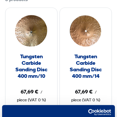
T
T
u
u
n
n
g
g
s
s
t
t
e
e
Tungsten
Tungsten
n
n
Carbide
Carbide
C
C
Sanding Disc
Sanding Disc
a
a
400 mm/10
400 mm/14
r
r
b
b
67,69 €
67,69 €
/
/
i
i
piece
(
VAT
0 %)
piece
(
VAT
0 %)
d
d
e
e
Add to cart
Add to cart
S
S