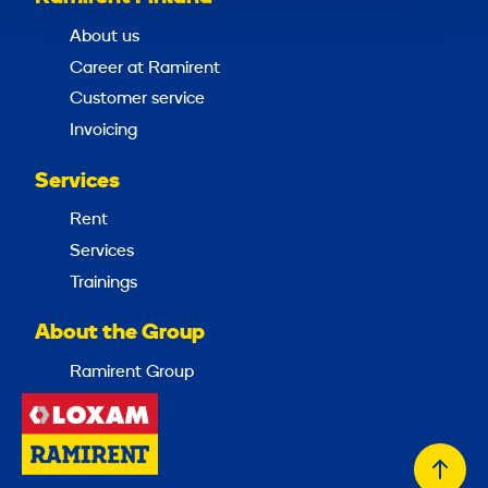
m
About us
/
2
Career at Ramirent
4
Customer service
Invoicing
Services
Rent
Services
Trainings
About the Group
Ramirent Group
Back