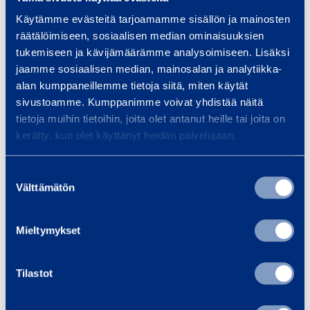
600 W
650 W
D
D
Käytämme evästeitä tarjoamamme sisällön ja mainosten
STRONG STR600
KORVENT 500R
r
r
räätälöimiseen, sosiaalisen median ominaisuuksien
y
y
tukemiseen ja kävijämäärämme analysoimiseen. Lisäksi
16,44 €
16,44 €
/ day
(
VAT
/ day
(
VAT
e
e
jaamme sosiaalisen median, mainosalan ja analytiikka-
0 %)
0 %)
r
r
alan kumppaneillemme tietoja siitä, miten käytät
sivustoamme. Kumppanimme voivat yhdistää näitä
6
6
tietoja muihin tietoihin, joita olet antanut heille tai joita on
0
5
Add to cart
Add to cart
kerätty, kun olet käyttänyt heidän palvelujaan.
0
0
Suostumuksen
W
W
Välttämätön
valinta
Mieltymykset
Tilastot