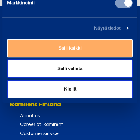
Markkinointi
0800 171 414
Call us, our customer service is here to help
Näytä tiedot
asiakaspalvelu@ramirent.fi
We normally respond within 24h
Salli kaikki
Find Customer Center
Our customer center staff can always help you
Salli valinta
Frequently Asked Questions
Kiellä
Here we have gathered the answers to the most
common questions
Ramirent Finland
About us
Career at Ramirent
Customer service