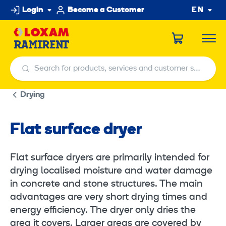
Skip
Login
Become a Customer
EN
to
content
Search for products, services and customer service centers
Search for products, services and customer service centers
Drying
Flat surface dryer
Flat surface dryers are primarily intended for
drying localised moisture and water damage
in concrete and stone structures. The main
advantages are very short drying times and
energy efficiency. The dryer only dries the
area it covers. Larger areas are covered by