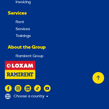
Invoicing
Services
Rent
Services
Trainings
About the Group
Ramirent Group
Back
to
top
Choose a country